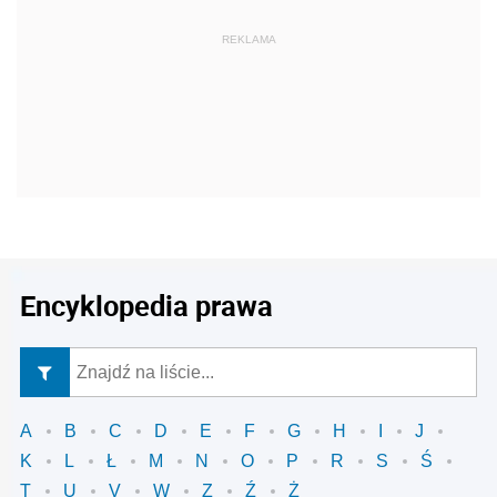
REKLAMA
Encyklopedia prawa
A
B
C
D
E
F
G
H
I
J
K
L
Ł
M
N
O
P
R
S
Ś
T
U
V
W
Z
Ź
Ż