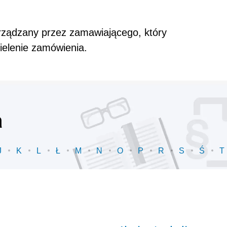
rządzany przez zamawiającego, który
ielenie zamówienia.
a
J
K
L
Ł
M
N
O
P
R
S
Ś
T