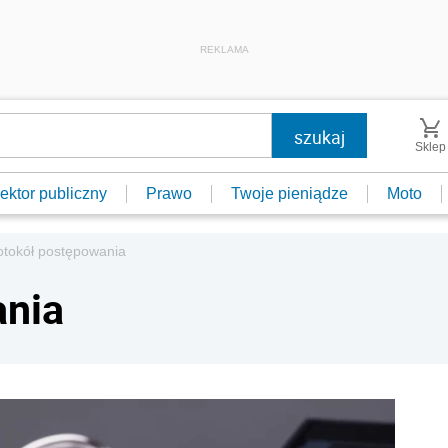
REKLAMA
Sklep
ektor publiczny
Prawo
Twoje pieniądze
Moto
otokół postępowania
ania