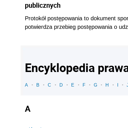
publicznych
Protokół postępowania to dokument spo
potwierdza przebieg postępowania o udz
Encyklopedia praw
A
B
C
D
E
F
G
H
I
A