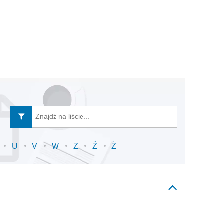
U
V
W
Z
Ź
Ż