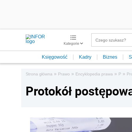
Kategorie
Księgowość
Kadry
Biznes
S
»
»
»
»
Strona główna
Prawo
Encyklopedia prawa
P
Pr
Protokół postępow