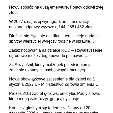
Nowy sposób na dużą emeryturę. Polacy odkryli żyłę
złota
W 2027 r. najniżej wynagradzani pracownicy
dostaną odprawy wyższe o 144, 288 i 432 złote
Dłużnik nie żyje, ale nie dług – ten istnieje nadal, a
sprytny wierzyciel wyręczy rodzinę w sprawie
spadkowej
Zakaz nocowania na działce ROD – stowarzyszenie
ogrodowe może z tego powodu pozbawić
działkowca prawa do działki (wypowiedzieć
ZUS wyjaśnił, kiedy małżonek przedsiębiorcy
dzierżawę)?
zostanie uznany za osobę współpracującą
Nowe obowiązkowe szczepienie dla dzieci od 1
stycznia 2027 r. – Ministerstwo Zdrowia zmienia
Program Szczepień Ochronnych na 2027 r.
Prezes ZUS zabrał głos ws. emerytur. Padły słowa,
które mogą zakończyć gorącą dyskusję
Koniec z głośnym sąsiadem zza ściany od 20