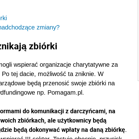
órki
a nadchodzące zmiany?
nikają zbiórki
ogli wspierać organizacje charytatywne za
Po tej dacie, możliwość ta zniknie. W
arządowe będą przenosić swoje zbiórki na
owdfundingowe np. Pomagam.pl.
formami do komunikacji z darczyńcami, na
woich zbiórkach, ale użytkownicy będą
gdzie będą dokonywać wpłaty na daną zbiórkę
.
spierać III sektor. Testuje obecnie
przycisk