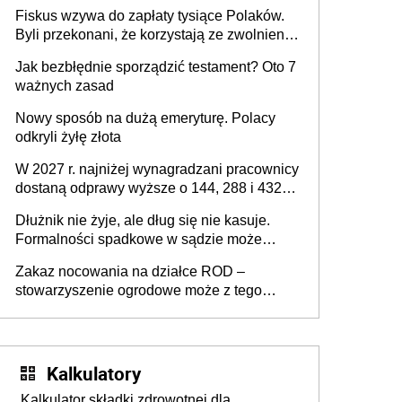
legalnie zatrzymać
Fiskus wzywa do zapłaty tysiące Polaków.
Byli przekonani, że korzystają ze zwolnienia
z podatku od sprzedaży nieruchomości
Jak bezbłędnie sporządzić testament? Oto 7
ważnych zasad
Nowy sposób na dużą emeryturę. Polacy
odkryli żyłę złota
W 2027 r. najniżej wynagradzani pracownicy
dostaną odprawy wyższe o 144, 288 i 432
złote
Dłużnik nie żyje, ale dług się nie kasuje.
Formalności spadkowe w sądzie może
załatwić wierzyciel bez zgody rodziny
Zakaz nocowania na działce ROD –
zmarłego
stowarzyszenie ogrodowe może z tego
powodu pozbawić działkowca prawa do
działki (wypowiedzieć dzierżawę)?
Kalkulatory
Kalkulator składki zdrowotnej dla