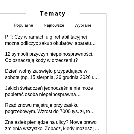
Tematy
Popularne
Najnowsze
Wybrane
PIT: Czy w ramach ulgi rehabilitacyjnej
można odliczyć zakup okularów, aparatu
słuchowego i skutera inwalidzkiego?
12 symboli przyczyn niepełnosprawności.
Co oznaczają kody w orzeczeniu?
Dzień wolny za święto przypadające w
sobotę (np. 15 sierpnia, 26 grudnia 2026 r.) –
zasady rozliczania czasu pracy, obowiązki
Jakich świadczeń jednocześnie nie może
pracodawcy (sektor prywatny i administracja
pobierać osoba niepełnosprawna
publiczna), najczęstsze pytania
[praktyczny poradnik]
Rząd znowu majstruje przy zasiłku
pogrzebowym. Wzrost do 7000 tys. zł, to
jeszcze nie wszystko
Znalazłeś pieniądze na ulicy? Nowe prawo
zmienia wszystko. Zobacz, kiedy możesz je