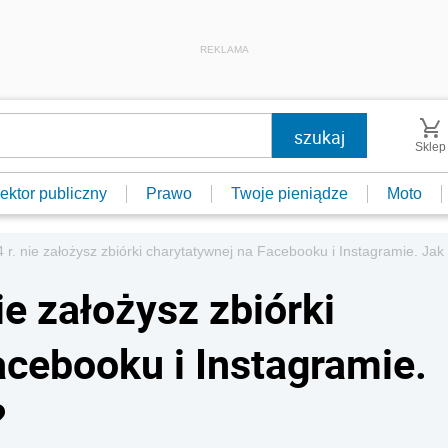
REKLAMA
Sklep
ektor publiczny
Prawo
Twoje pieniądze
Moto
 r. nie założysz zbiórki charytatywnej na Facebooku i Instagramie. Jak
ie założysz zbiórki
acebooku i Instagramie.
?