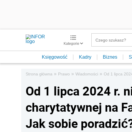
Kategorie
Księgowość
Kadry
Biznes
S
»
»
»
Strona główna
Prawo
Wiadomości
Od 1 lipca 2024
Od 1 lipca 2024 r. n
charytatywnej na F
Jak sobie poradzić