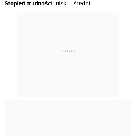
Stopień trudnośc
:
i
niski - średni
REKLAMA