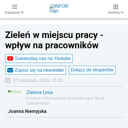
Kategorie
Serwisy
Zieleń w miejscu pracy -
wpływ na pracowników
Subskrybuj nas na Youtube
Dołącz do ekspertów
Zapisz się na newsletter
07 listopada 2018, 15:31
Zielona Linia
Centrum Informacyjno-Konsultacyjne Służb
Zatrudnienia
Joanna Niemyjska