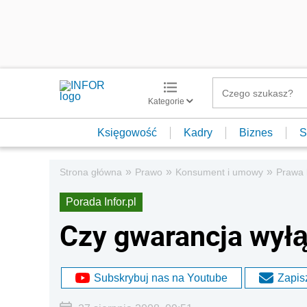
Kategorie
Księgowość
Kadry
Biznes
S
»
»
»
Strona główna
Prawo
Konsument i umowy
Prawa
Porada Infor.pl
Czy gwarancja wył
Subskrybuj nas na Youtube
Zapisz