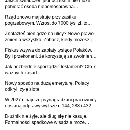
Jakich świadczeń jednocześnie nie może
pracodawcy (sektor prywatny i administracja
pobierać osoba niepełnosprawna
publiczna), najczęstsze pytania
[praktyczny poradnik]
Rząd znowu majstruje przy zasiłku
pogrzebowym. Wzrost do 7000 tys. zł, to
jeszcze nie wszystko
Znalazłeś pieniądze na ulicy? Nowe prawo
zmienia wszystko. Zobacz, kiedy możesz je
legalnie zatrzymać
Fiskus wzywa do zapłaty tysiące Polaków.
Byli przekonani, że korzystają ze zwolnienia
z podatku od sprzedaży nieruchomości
Jak bezbłędnie sporządzić testament? Oto 7
ważnych zasad
Nowy sposób na dużą emeryturę. Polacy
odkryli żyłę złota
W 2027 r. najniżej wynagradzani pracownicy
dostaną odprawy wyższe o 144, 288 i 432
złote
Dłużnik nie żyje, ale dług się nie kasuje.
Formalności spadkowe w sądzie może
załatwić wierzyciel bez zgody rodziny