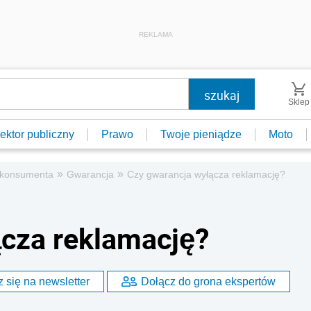
REKLAMA
Sklep
ektor publiczny
Prawo
Twoje pieniądze
Moto
»
»
 konsumenta
Gwarancja
Czy gwarancja wyłącza reklamację?
ącza reklamację?
 się na newsletter
Dołącz do grona ekspertów