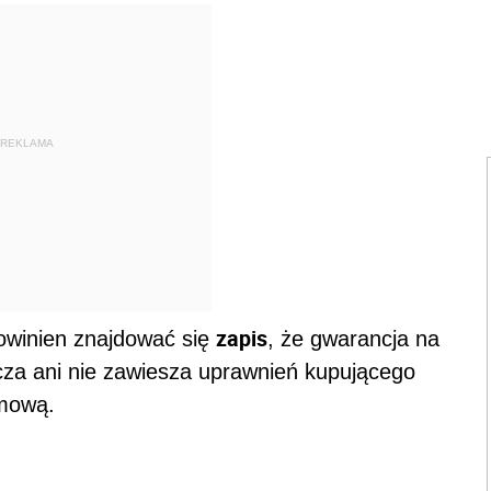
REKLAMA
zapis
owinien znajdować się
, że gwarancja na
cza ani nie zawiesza uprawnień kupującego
umową.