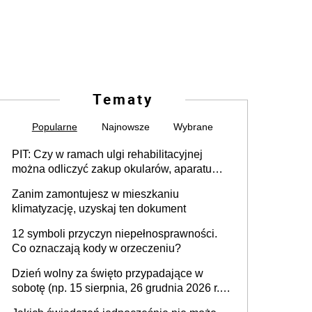
Tematy
Popularne
Najnowsze
Wybrane
PIT: Czy w ramach ulgi rehabilitacyjnej
można odliczyć zakup okularów, aparatu
słuchowego i skutera inwalidzkiego?
Zanim zamontujesz w mieszkaniu
klimatyzację, uzyskaj ten dokument
12 symboli przyczyn niepełnosprawności.
Co oznaczają kody w orzeczeniu?
Dzień wolny za święto przypadające w
sobotę (np. 15 sierpnia, 26 grudnia 2026 r.) –
zasady rozliczania czasu pracy, obowiązki