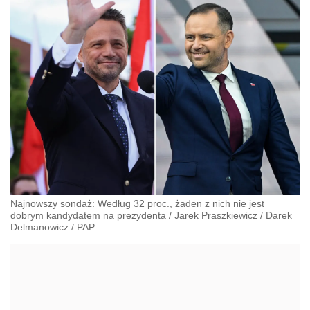
Najnowszy sondaż: Według 32 proc., żaden z nich nie jest
dobrym kandydatem na prezydenta
/
Jarek Praszkiewicz / Darek
Delmanowicz
/
PAP