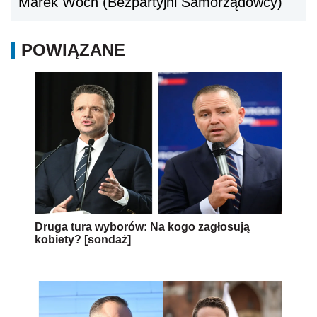
Marek Woch (Bezpartyjni Samorządowcy)
POWIĄZANE
Druga tura wyborów: Na kogo zagłosują
kobiety? [sondaż]