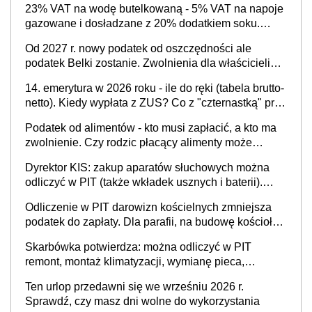
23% VAT na wodę butelkowaną - 5% VAT na napoje
zaświadczenie z ZUS?
gazowane i dosładzane z 20% dodatkiem soku.
Dlaczego polski system podatkowy dyskryminuje
Od 2027 r. nowy podatek od oszczędności ale
wodę a nie niezdrowe napoje?
podatek Belki zostanie. Zwolnienia dla właścicieli
kont OKI do 25 tys. zł lub do 100 tys. zł - w
14. emerytura w 2026 roku - ile do ręki (tabela brutto-
zależności od rodzaju aktywów (lokaty, obligacje, czy
netto). Kiedy wypłata z ZUS? Co z "czternastką" przy
akcje, fundusze inwestycyjne)
rencie wdowiej i rencie rodzinnej?
Podatek od alimentów - kto musi zapłacić, a kto ma
zwolnienie. Czy rodzic płacący alimenty może
odliczyć ulgę na dziecko?
Dyrektor KIS: zakup aparatów słuchowych można
odliczyć w PIT (także wkładek usznych i baterii).
Podstawowy warunek - orzeczona
Odliczenie w PIT darowizn kościelnych zmniejsza
niepełnosprawność
podatek do zapłaty. Dla parafii, na budowę kościoła,
cele charytatywne, dla mediów promujących kult
Skarbówka potwierdza: można odliczyć w PIT
religijny
remont, montaż klimatyzacji, wymianę pieca,
wyposażenie łazienki, kuchni, sprzęt AGD - w celu
Ten urlop przedawni się we wrześniu 2026 r.
przystosowania mieszkania dla potrzeb
Sprawdź, czy masz dni wolne do wykorzystania
niepełnosprawnego