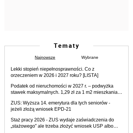
Tematy
Najnowsze
Wybrane
Lekki stopień niepełnosprawności. Co z
orzeczeniem w 2026 i 2027 roku? [LISTA]
Podatek od nieruchomości w 2027 r. – podwyżka
stawek maksymalnych. 1,29 zł za 1 m2 mieszkania,
36,49 zł za 1 m2 budynków i lokali związanych z
ZUS: Wyższa 14. emerytura dla tych seniorów -
prowadzeniem działalności gospodarczej
jeżeli złożą wniosek EPD-21
Staż pracy 2026 - ZUS wydaje zaświadczenia do
„stażowego” ale trzeba złożyć wniosek USP albo
US-7 (za okresy sprzed 1999 roku). Jak odebrać