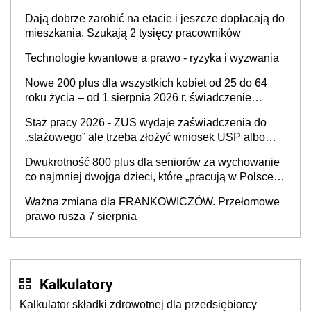
rozliczeniach ze skarbówką
Dają dobrze zarobić na etacie i jeszcze dopłacają do
mieszkania. Szukają 2 tysięcy pracowników
Technologie kwantowe a prawo - ryzyka i wyzwania
Nowe 200 plus dla wszystkich kobiet od 25 do 64
roku życia – od 1 sierpnia 2026 r. świadczenie
przysługuje w ramach nowego programu rządowego
Staż pracy 2026 - ZUS wydaje zaświadczenia do
„stażowego” ale trzeba złożyć wniosek USP albo
US-7 (za okresy sprzed 1999 roku). Jak odebrać
Dwukrotność 800 plus dla seniorów za wychowanie
zaświadczenie z ZUS?
co najmniej dwojga dzieci, które „pracują w Polsce i
zasilają budżet państwa poprzez płacenie
Ważna zmiana dla FRANKOWICZÓW. Przełomowe
podatków? Zapadła decyzja Sejmu
prawo rusza 7 sierpnia
Kalkulatory
Kalkulator składki zdrowotnej dla przedsiębiorcy