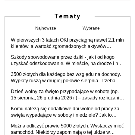
Tematy
Najnowsze
Wybrane
W pierwszych 3 latach OKI przyciągną nawet 2,1 mln
klientów, a wartość zgromadzonych aktywów
przekroczy 100 mld zł
Szkody spowodowane przez dziki - jak i od kogo
uzyskać odszkodowanie. W mieście, na drodze i na
terenach rolniczych
3500 złotych dla każdego bez względu na dochody.
Wypłaty ruszą w drugiej połowie sierpnia. Trzeba
jednak złożyć wniosek
Dzień wolny za święto przypadające w sobotę (np.
15 sierpnia, 26 grudnia 2026 r.) – zasady rozliczania
czasu pracy, obowiązki pracodawcy (sektor prywatny
Komu należą się dodatkowe dni wolne od pracy za
i administracja publiczna), najczęstsze pytania
święta wypadające w soboty i niedziele? Jak to
wygląda w 2026 roku?
Można odliczyć prawie 5000 złotych. Wystarczy mieć
samochód. Niektórzy zapominają o tej uldze w