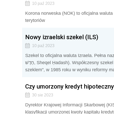
10 paź 2023
Korona norweska (NOK) to oficjalna waluta 
terytoriów
Nowy izraelski szekel (ILS)
10 paź 2023
Szekel to oficjalna waluta Izraela. Pełna nazwa
חָדָשׁ‎, Sheqel Ḥadash). Współczesny szekel zastąpił wcześniejszą walutę, zwaną "starym
szeklem", w 1985 roku w wyniku reformy mają
Czy umorzony kredyt hipoteczn
30 sie 2023
Dyrektor Krajowej Informacji Skarbowej (KIS)
klasyfikacji umorzonej kwoty kapitału kredy