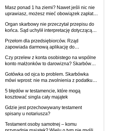
i pełne zwolnienie podatkowe
Masz ponad 1 ha ziemi? Nawet jeśli nic nie
uprawiasz, możesz mieć obowiązek zapłaty
za brak OC
Organ skarbowy nie przeczytał przepisu do
końca. Sąd uchylił interpretację dotyczącą
milionowych przychodów
Przełom dla przedsiębiorców. Rząd
zapowiada darmową aplikację do
paragonów i duże zmiany w podatkach
Czy przelew z konta osobistego na wspólne
konto małżonków to darowizna? Skarbówka
rozwiewa wątpliwości
Gotówka od ojca to problem. Skarbówka
mówi wprost: nie ma zwolnienia z podatku
od darowizn, nawet gdy pieniądze wpłyną
5 błędów w testamencie, które mogą
na konto obdarowanego
kosztować singla cały majątek
Gdzie jest przechowywany testament
spisany u notariusza?
Testament osoby samotnej – komu
przypadnie majątek? Wielu o tym nie myśli