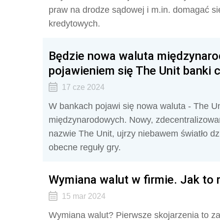
praw na drodze sądowej i m.in. domagać s
kredytowych.
Będzie nowa waluta międzynaro
pojawieniem się The Unit banki c
17 cze 2024
W bankach pojawi się nowa waluta - The Un
międzynarodowych. Nowy, zdecentralizow
nazwie The Unit, ujrzy niebawem światło dz
obecne reguły gry.
Wymiana walut w firmie. Jak to r
15 mar 2024
Wymiana walut? Pierwsze skojarzenia to za