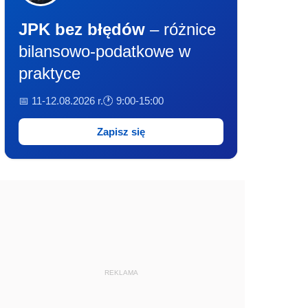
JPK bez błędów
– różnice
bilansowo-podatkowe w
praktyce
📅 11-12.08.2026 r.
🕐 9:00-15:00
Zapisz się
REKLAMA