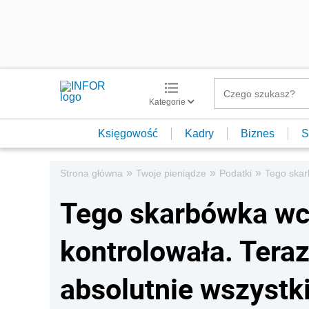
Kategorie
Księgowość
Kadry
Biznes
S
»
»
»
Strona główna
Twoje pieniądze
Podatki
Tego skar
Tego skarbówka wcz
kontrolowała. Teraz
absolutnie wszystk