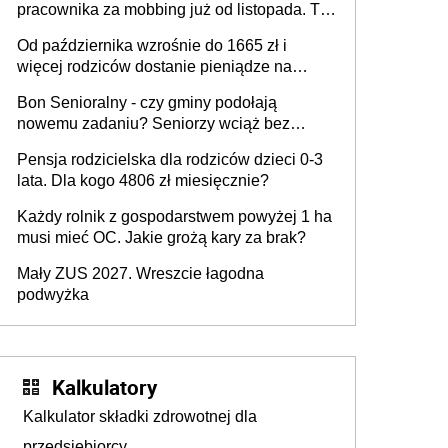
pracownika za mobbing już od listopada. To
także nieuzasadniona krytyka i izolowanie z
Od października wzrośnie do 1665 zł i
zespołu
więcej rodziców dostanie pieniądze na
dziecko
Bon Senioralny - czy gminy podołają
nowemu zadaniu? Seniorzy wciąż bez
pomocy
Pensja rodzicielska dla rodziców dzieci 0-3
lata. Dla kogo 4806 zł miesięcznie?
Każdy rolnik z gospodarstwem powyżej 1 ha
musi mieć OC. Jakie grożą kary za brak?
Mały ZUS 2027. Wreszcie łagodna
podwyżka
Kalkulatory
Kalkulator składki zdrowotnej dla
przedsiębiorcy