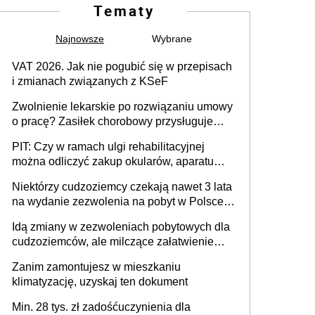
Tematy
Najnowsze
Wybrane
VAT 2026. Jak nie pogubić się w przepisach
i zmianach związanych z KSeF
Zwolnienie lekarskie po rozwiązaniu umowy
o pracę? Zasiłek chorobowy przysługuje
tylko w przypadku zachorowania w ciągu 14
PIT: Czy w ramach ulgi rehabilitacyjnej
dni od ustania stosunku pracy
można odliczyć zakup okularów, aparatu
słuchowego i skutera inwalidzkiego?
Niektórzy cudzoziemcy czekają nawet 3 lata
na wydanie zezwolenia na pobyt w Polsce.
Trudno w to uwierzyć, ale ogromne
Idą zmiany w zezwoleniach pobytowych dla
opóźnienia z kartami pobytu to realny
cudzoziemców, ale milczące załatwienie
problem
spraw przewidziano tylko dla wybranych
Zanim zamontujesz w mieszkaniu
klimatyzację, uzyskaj ten dokument
Min. 28 tys. zł zadośćuczynienia dla