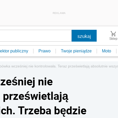
REKLAMA
Sklep
ektor publiczny
Prawo
Twoje pieniądze
Moto
bówka wcześniej nie kontrolowała. Teraz prześwietlają absolutnie wsz
eśniej nie
 prześwietlają
ich. Trzeba będzie