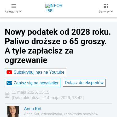
Kategorie
Serwisy
Nowy podatek od 2028 roku.
Paliwo droższe o 65 groszy.
A tyle zapłacisz za
ogrzewanie
Subskrybuj nas na Youtube
Dołącz do ekspertów
Zapisz się na newsletter
11 maja 2026, 15:15
[Data aktualizacji 14 maja 2026, 13:42]
Anna Kot
Anna Kot, dziennikarka, redaktorka serwisów