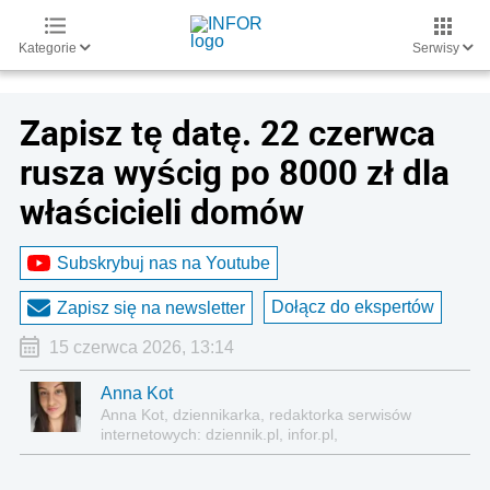
Kategorie
Serwisy
Zapisz tę datę. 22 czerwca
rusza wyścig po 8000 zł dla
właścicieli domów
Subskrybuj nas na Youtube
Dołącz do ekspertów
Zapisz się na newsletter
15 czerwca 2026, 13:14
Anna Kot
Anna Kot, dziennikarka, redaktorka serwisów
internetowych: dziennik.pl, infor.pl,
gazetaprawna.pl, forsal.pl