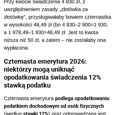
Przy kwocie świadczenia 4 830 zł, z
uwzględnieniem zasady „złotówka za
złotówkę”, przysługiwałaby bowiem czternastka
w wysokości 48,49 zł (bo 4 830–2 900=1 930,
a 1 978,49–1 930=48,49 zł. Jest to kwota
niższa niż 50 zł, a zatem – nie zostałaby ona
wypłacona.
Czternasta emerytura 2026:
niektórzy mogą uniknąć
opodatkowania świadczenia 12%
stawką podatku
podlega opodatkowaniu
Czternasta emerytura
podatkiem dochodowym od osób fizycznych
stawki 12%
(według
) oraz odprowadzana jest