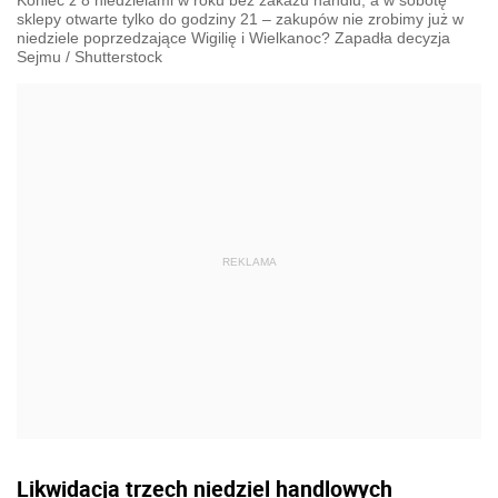
Koniec z 8 niedzielami w roku bez zakazu handlu, a w sobotę
sklepy otwarte tylko do godziny 21 – zakupów nie zrobimy już w
niedziele poprzedzające Wigilię i Wielkanoc? Zapadła decyzja
Sejmu
/
Shutterstock
Likwidacja trzech niedziel handlowych