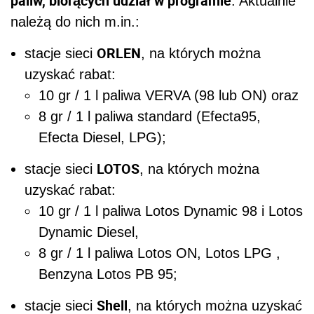
paliw, biorących udział w programie
. Aktualnie
należą do nich m.in.:
ORLEN
stacje sieci
, na których można
uzyskać rabat:
10 gr / 1 l paliwa VERVA (98 lub ON) oraz
8 gr / 1 l paliwa standard (Efecta95,
Efecta Diesel, LPG);
LOTOS
stacje sieci
, na których można
uzyskać rabat:
10 gr / 1 l paliwa Lotos Dynamic 98 i Lotos
Dynamic Diesel,
8 gr / 1 l paliwa Lotos ON, Lotos LPG ,
Benzyna Lotos PB 95;
Shell
stacje sieci
, na których można uzyskać