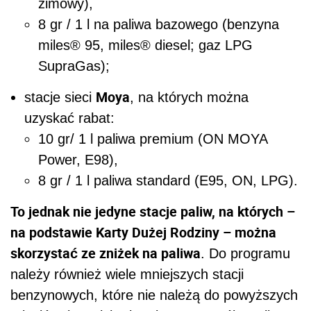
zimowy),
8 gr / 1 l na paliwa bazowego (benzyna
miles® 95, miles® diesel; gaz LPG
SupraGas);
Moya
stacje sieci
, na których można
uzyskać rabat:
10 gr/ 1 l paliwa premium (ON MOYA
Power, E98),
8 gr / 1 l paliwa standard (E95, ON, LPG).
To jednak nie jedyne stacje paliw, na których –
na podstawie Karty Dużej Rodziny – można
skorzystać ze zniżek na paliwa
. Do programu
należy również wiele mniejszych stacji
benzynowych, które nie należą do powyższych