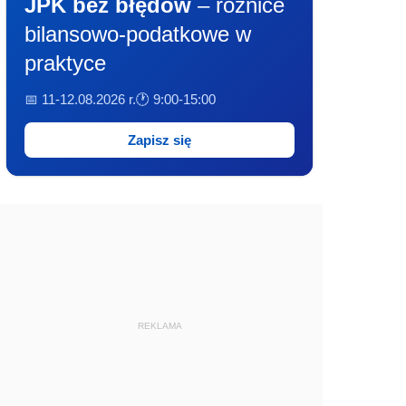
JPK bez błędów
– różnice
bilansowo-podatkowe w
praktyce
📅 11-12.08.2026 r.
🕐 9:00-15:00
Zapisz się
REKLAMA