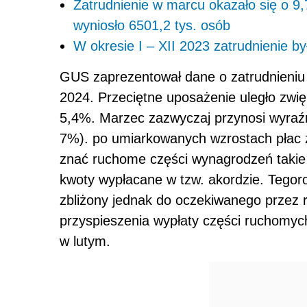
Zatrudnienie w marcu okazało się o 9,
wyniosło 6501,2 tys. osób
W okresie I – XII 2023 zatrudnienie b
GUS zaprezentował dane o zatrudnieniu 
2024. Przeciętne uposażenie uległo zwi
5,4%. Marzec zazwyczaj przynosi wyraźn
7%). po umiarkowanych wzrostach płac z
znać ruchome części wynagrodzeń takie 
kwoty wypłacane w tzw. akordzie. Tegor
zbliżony jednak do oczekiwanego przez r
przyspieszenia wypłaty części ruchomyc
w lutym.