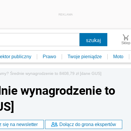
REKLAMA
Sklep
ektor publiczny
Prawo
Twoje pieniądze
Moto
iamy? Średnie wynagrodzenie to 8408,79 zł [dane GUS]
dnie wynagrodzenie to
US]
 się na newsletter
Dołącz do grona ekspertów