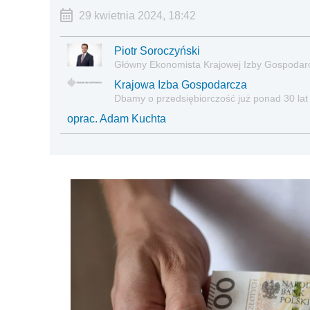
29 kwietnia 2024, 18:42
Piotr Soroczyński
Główny Ekonomista Krajowej Izby Gospodar
Krajowa Izba Gospodarcza
Dbamy o przedsiębiorczość już ponad 30 lat
oprac. Adam Kuchta