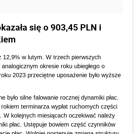
kazała się o 903,45 PLN i
kiem
z 12,9% w lutym. W trzech pierwszych
 analogicznym okresie roku ubiegłego o
oku 2023 przeciętne uposażenie było wyższe
 było silne falowanie rocznej dynamiki płac.
d rokiem terminarza wypłat ruchomych części
y. W kolejnych miesiącach oczekiwać należy
miki płac. Ustępuje bowiem część czynników
ję płac. Wolniej postępuje zmiana struktury