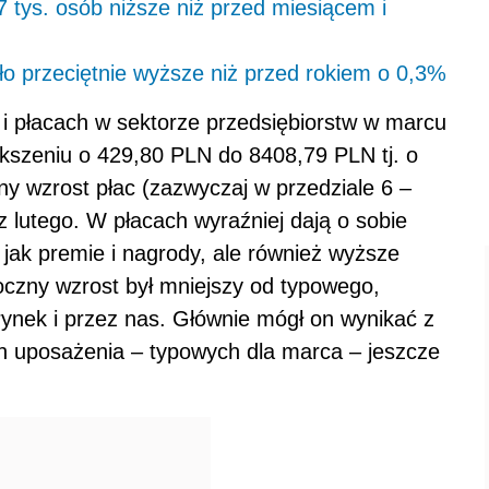
7 tys. osób niższe niż przed miesiącem i
yło przeciętnie wyższe niż przed rokiem o 0,3%
i płacach w sektorze przedsiębiorstw w marcu
ększeniu o 429,80 PLN do 8408,79 PLN tj. o
y wzrost płac (zazwyczaj w przedziale 6 –
 lutego. W płacach wyraźniej dają o sobie
jak premie i nagrody, ale również wyższe
oczny wzrost był mniejszy od typowego,
ynek i przez nas. Głównie mógł on wynikać z
h uposażenia – typowych dla marca – jeszcze