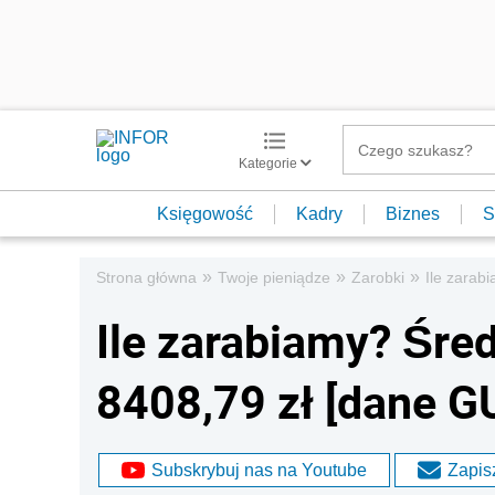
Kategorie
Księgowość
Kadry
Biznes
S
»
»
»
Strona główna
Twoje pieniądze
Zarobki
Ile zarab
Ile zarabiamy? Śre
8408,79 zł [dane G
Subskrybuj nas na Youtube
Zapisz