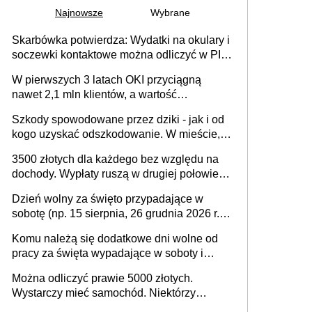
Najnowsze
Wybrane
Skarbówka potwierdza: Wydatki na okulary i
soczewki kontaktowe można odliczyć w PIT.
Główny warunek - orzeczenie o
W pierwszych 3 latach OKI przyciągną
niepełnosprawności. Częściowe
nawet 2,1 mln klientów, a wartość
dofinansowanie (np. z zfśs) pomniejsza
zgromadzonych aktywów przekroczy 100
odliczenie
Szkody spowodowane przez dziki - jak i od
mld zł
kogo uzyskać odszkodowanie. W mieście,
na drodze i na terenach rolniczych
3500 złotych dla każdego bez względu na
dochody. Wypłaty ruszą w drugiej połowie
sierpnia. Trzeba jednak złożyć wniosek
Dzień wolny za święto przypadające w
sobotę (np. 15 sierpnia, 26 grudnia 2026 r.) –
zasady rozliczania czasu pracy, obowiązki
Komu należą się dodatkowe dni wolne od
pracodawcy (sektor prywatny i administracja
pracy za święta wypadające w soboty i
publiczna), najczęstsze pytania
niedziele? Jak to wygląda w 2026 roku?
Można odliczyć prawie 5000 złotych.
Wystarczy mieć samochód. Niektórzy
zapominają o tej uldze w rozliczeniach ze