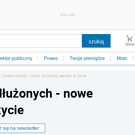
REKLAMA
Sklep
ektor publiczny
Prawo
Twoje pieniądze
Moto
r Zadłużonych - nowe przepisy weszły w życie
dłużonych - nowe
życie
 się na newsletter