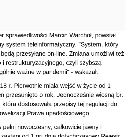
r sprawiedliwości Marcin Warchoł, powstał
y system teleinformatyczny. "System, który
będą przesyłane on-line. Zmiana umożliwi też
i restrukturyzacyjnego, czyli szybszą
gólnie ważne w pandemii" - wskazał.
8 r. Pierwotnie miała wejść w życie od 1
ten przesunięto o rok. Jednocześnie wiosną br.
która dostosowała przepisy tej regulacji do
nowelizacji Prawa upadłościowego.
 pełni nowoczesny, całkowicie jawny i
zastąpi od 1 grudnia dotychczasowy Rejestr