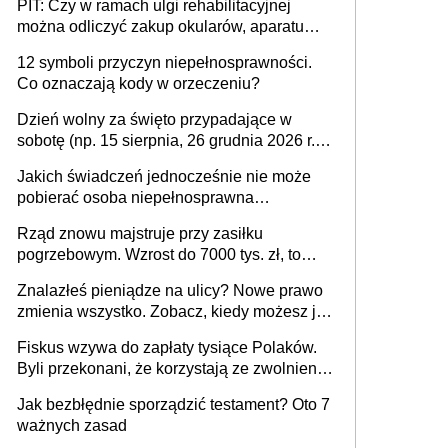
PIT: Czy w ramach ulgi rehabilitacyjnej
można odliczyć zakup okularów, aparatu
słuchowego i skutera inwalidzkiego?
12 symboli przyczyn niepełnosprawności.
Co oznaczają kody w orzeczeniu?
Dzień wolny za święto przypadające w
sobotę (np. 15 sierpnia, 26 grudnia 2026 r.) –
zasady rozliczania czasu pracy, obowiązki
Jakich świadczeń jednocześnie nie może
pracodawcy (sektor prywatny i administracja
pobierać osoba niepełnosprawna
publiczna), najczęstsze pytania
[praktyczny poradnik]
Rząd znowu majstruje przy zasiłku
pogrzebowym. Wzrost do 7000 tys. zł, to
jeszcze nie wszystko
Znalazłeś pieniądze na ulicy? Nowe prawo
zmienia wszystko. Zobacz, kiedy możesz je
legalnie zatrzymać
Fiskus wzywa do zapłaty tysiące Polaków.
Byli przekonani, że korzystają ze zwolnienia
z podatku od sprzedaży nieruchomości
Jak bezbłędnie sporządzić testament? Oto 7
ważnych zasad