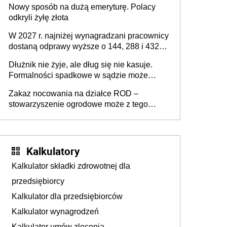
Nowy sposób na dużą emeryturę. Polacy
odkryli żyłę złota
W 2027 r. najniżej wynagradzani pracownicy
dostaną odprawy wyższe o 144, 288 i 432
złote
Dłużnik nie żyje, ale dług się nie kasuje.
Formalności spadkowe w sądzie może
załatwić wierzyciel bez zgody rodziny
Zakaz nocowania na działce ROD –
zmarłego
stowarzyszenie ogrodowe może z tego
powodu pozbawić działkowca prawa do
działki (wypowiedzieć dzierżawę)?
Kalkulatory
Kalkulator składki zdrowotnej dla
przedsiębiorcy
Kalkulator dla przedsiębiorców
Kalkulator wynagrodzeń
Kalkulator umów zlecenia