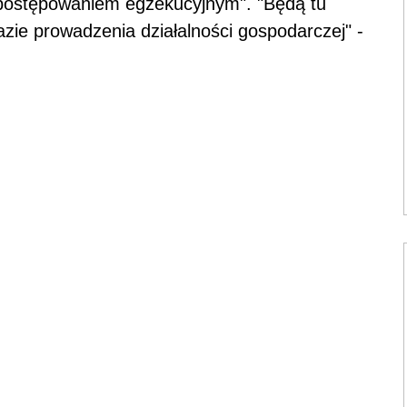
ostępowaniem egzekucyjnym". "Będą tu
zie prowadzenia działalności gospodarczej" -