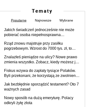
Tematy
Popularne
Najnowsze
Wybrane
Jakich świadczeń jednocześnie nie może
pobierać osoba niepełnosprawna
[praktyczny poradnik]
Rząd znowu majstruje przy zasiłku
pogrzebowym. Wzrost do 7000 tys. zł, to
jeszcze nie wszystko
Znalazłeś pieniądze na ulicy? Nowe prawo
zmienia wszystko. Zobacz, kiedy możesz je
legalnie zatrzymać
Fiskus wzywa do zapłaty tysiące Polaków.
Byli przekonani, że korzystają ze zwolnienia
z podatku od sprzedaży nieruchomości
Jak bezbłędnie sporządzić testament? Oto 7
ważnych zasad
Nowy sposób na dużą emeryturę. Polacy
odkryli żyłę złota