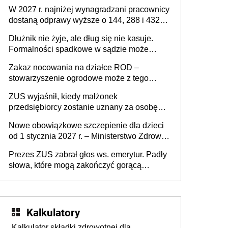
W 2027 r. najniżej wynagradzani pracownicy
dostaną odprawy wyższe o 144, 288 i 432
złote
Dłużnik nie żyje, ale dług się nie kasuje.
Formalności spadkowe w sądzie może
załatwić wierzyciel bez zgody rodziny
Zakaz nocowania na działce ROD –
zmarłego
stowarzyszenie ogrodowe może z tego
powodu pozbawić działkowca prawa do
ZUS wyjaśnił, kiedy małżonek
działki (wypowiedzieć dzierżawę)?
przedsiębiorcy zostanie uznany za osobę
współpracującą
Nowe obowiązkowe szczepienie dla dzieci
od 1 stycznia 2027 r. – Ministerstwo Zdrowia
zmienia Program Szczepień Ochronnych na
Prezes ZUS zabrał głos ws. emerytur. Padły
2027 r.
słowa, które mogą zakończyć gorącą
dyskusję
Kalkulatory
Kalkulator składki zdrowotnej dla