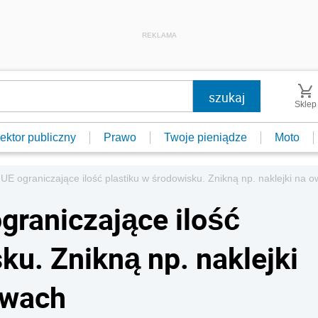
REKLAMA
Sklep
ektor publiczny
Prawo
Twoje pieniądze
Moto
UE ograniczające ilość plastiku w środowisku. Znikną np. naklejki na 
graniczające ilość
ku. Znikną np. naklejki
ywach