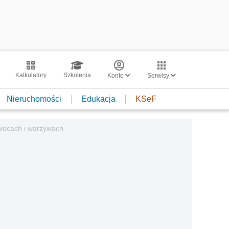
Kalkulatory
Szkolenia
Konto
Serwisy
Nieruchomości
Edukacja
KSeF
owocach i warzywach