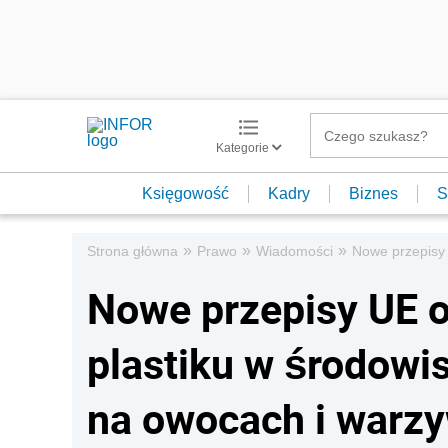
Kategorie
Księgowość
Kadry
Biznes
S
»
»
»
Strona główna
Prawo
Wiadomości
Nowe przepisy 
Nowe przepisy UE o
plastiku w środowis
na owocach i warz