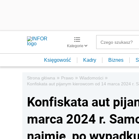
Kategorie
Księgowość
Kadry
Biznes
S
»
»
»
Strona główna
Prawo
Wiadomości
Konfiskata aut pijanym kierowcom od 14 marca 2024 r. S
Konfiskata aut pij
marca 2024 r. Samo
najmie, po wypadku