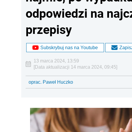
odpowiedzi na najc
przepisy
Subskrybuj nas na Youtube
Zapisz
13 marca 2024, 13:59
[Data aktualizacji 14 marca 2024, 09:45]
oprac. Paweł Huczko