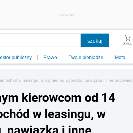
REKLAMA
Sklep
ektor publiczny
Prawo
Twoje pieniądze
Moto
amochód w leasingu, w najmie, po wypadku, nawiązka i inne odpowiedz
anym kierowcom od 14
chód w leasingu, w
, nawiązka i inne