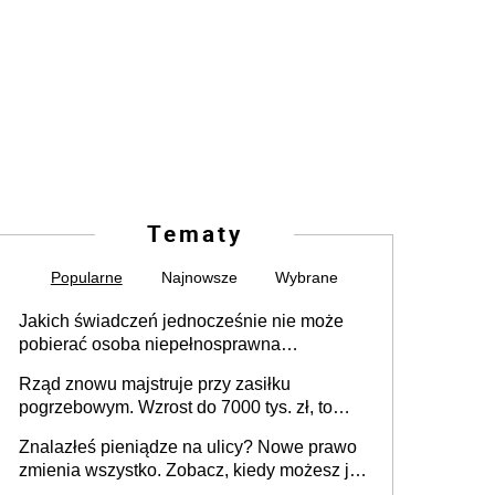
Tematy
Popularne
Najnowsze
Wybrane
Jakich świadczeń jednocześnie nie może
pobierać osoba niepełnosprawna
[praktyczny poradnik]
Rząd znowu majstruje przy zasiłku
pogrzebowym. Wzrost do 7000 tys. zł, to
jeszcze nie wszystko
Znalazłeś pieniądze na ulicy? Nowe prawo
zmienia wszystko. Zobacz, kiedy możesz je
legalnie zatrzymać