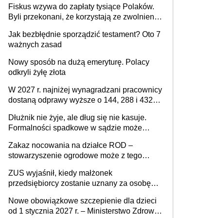
Fiskus wzywa do zapłaty tysiące Polaków.
Byli przekonani, że korzystają ze zwolnienia
z podatku od sprzedaży nieruchomości
Jak bezbłędnie sporządzić testament? Oto 7
ważnych zasad
Nowy sposób na dużą emeryturę. Polacy
odkryli żyłę złota
W 2027 r. najniżej wynagradzani pracownicy
dostaną odprawy wyższe o 144, 288 i 432
złote
Dłużnik nie żyje, ale dług się nie kasuje.
Formalności spadkowe w sądzie może
załatwić wierzyciel bez zgody rodziny
Zakaz nocowania na działce ROD –
zmarłego
stowarzyszenie ogrodowe może z tego
powodu pozbawić działkowca prawa do
ZUS wyjaśnił, kiedy małżonek
działki (wypowiedzieć dzierżawę)?
przedsiębiorcy zostanie uznany za osobę
współpracującą
Nowe obowiązkowe szczepienie dla dzieci
od 1 stycznia 2027 r. – Ministerstwo Zdrowia