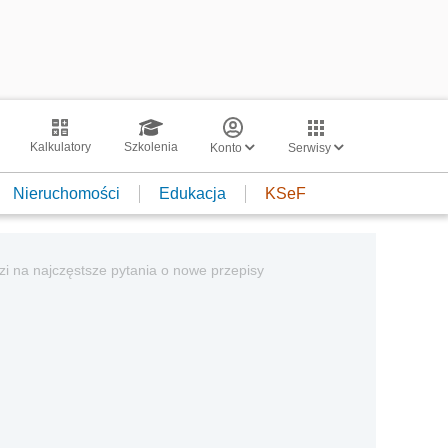
Kalkulatory
Szkolenia
Konto
Serwisy
Nieruchomości
Edukacja
KSeF
i na najczęstsze pytania o nowe przepisy