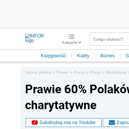
Kategorie
Księgowość
Kadry
Biznes
S
»
»
»
»
Strona główna
Prawo
Praca
Praca
Wolontariat
Prawie 60% Polaków
charytatywne
Subskrybuj nas na Youtube
Zapisz