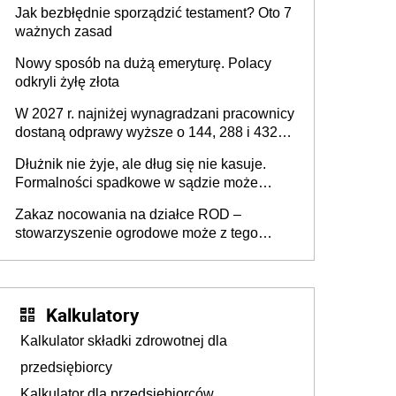
Jak bezbłędnie sporządzić testament? Oto 7
ważnych zasad
Nowy sposób na dużą emeryturę. Polacy
odkryli żyłę złota
W 2027 r. najniżej wynagradzani pracownicy
dostaną odprawy wyższe o 144, 288 i 432
złote
Dłużnik nie żyje, ale dług się nie kasuje.
Formalności spadkowe w sądzie może
załatwić wierzyciel bez zgody rodziny
Zakaz nocowania na działce ROD –
zmarłego
stowarzyszenie ogrodowe może z tego
powodu pozbawić działkowca prawa do
działki (wypowiedzieć dzierżawę)?
Kalkulatory
Kalkulator składki zdrowotnej dla
przedsiębiorcy
Kalkulator dla przedsiębiorców