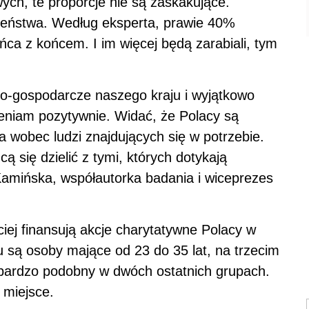
ych, te proporcje nie są zaskakujące.
eństwa. Według eksperta, prawie 40%
a z końcem. I im więcej będą zarabiali, tym
o-gospodarcze naszego kraju i wyjątkowo
ceniam pozytywnie. Widać, że Polacy są
 wobec ludzi znajdujących się w potrzebie.
się dzielić z tymi, których dotykają
amińska, współautorka badania i wiceprezes
iej finansują akcje charytatywne Polacy w
u są osoby mające od 23 do 35 lat, na trzecim
t bardzo podobny w dwóch ostatnich grupach.
 miejsce.