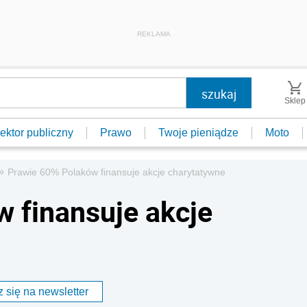
REKLAMA
Sklep
ektor publiczny
Prawo
Twoje pieniądze
Moto
»
Prawie 60% Polaków finansuje akcje charytatywne
 finansuje akcje
 się na newsletter