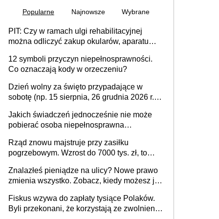
Popularne
Najnowsze
Wybrane
PIT: Czy w ramach ulgi rehabilitacyjnej
można odliczyć zakup okularów, aparatu
słuchowego i skutera inwalidzkiego?
12 symboli przyczyn niepełnosprawności.
Co oznaczają kody w orzeczeniu?
Dzień wolny za święto przypadające w
sobotę (np. 15 sierpnia, 26 grudnia 2026 r.) –
zasady rozliczania czasu pracy, obowiązki
Jakich świadczeń jednocześnie nie może
pracodawcy (sektor prywatny i administracja
pobierać osoba niepełnosprawna
publiczna), najczęstsze pytania
[praktyczny poradnik]
Rząd znowu majstruje przy zasiłku
pogrzebowym. Wzrost do 7000 tys. zł, to
jeszcze nie wszystko
Znalazłeś pieniądze na ulicy? Nowe prawo
zmienia wszystko. Zobacz, kiedy możesz je
legalnie zatrzymać
Fiskus wzywa do zapłaty tysiące Polaków.
Byli przekonani, że korzystają ze zwolnienia
z podatku od sprzedaży nieruchomości