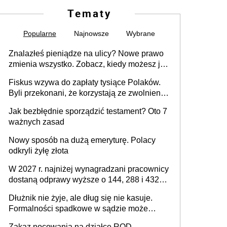
Tematy
Popularne
Najnowsze
Wybrane
Znalazłeś pieniądze na ulicy? Nowe prawo
zmienia wszystko. Zobacz, kiedy możesz je
legalnie zatrzymać
Fiskus wzywa do zapłaty tysiące Polaków.
Byli przekonani, że korzystają ze zwolnienia
z podatku od sprzedaży nieruchomości
Jak bezbłędnie sporządzić testament? Oto 7
ważnych zasad
Nowy sposób na dużą emeryturę. Polacy
odkryli żyłę złota
W 2027 r. najniżej wynagradzani pracownicy
dostaną odprawy wyższe o 144, 288 i 432
złote
Dłużnik nie żyje, ale dług się nie kasuje.
Formalności spadkowe w sądzie może
załatwić wierzyciel bez zgody rodziny
Zakaz nocowania na działce ROD –