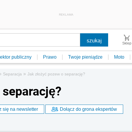
REKLAMA
Sklep
ektor publiczny
Prawo
Twoje pieniądze
Moto
»
»
Separacja
Jak złożyć pozew o separację?
 separację?
 się na newsletter
Dołącz do grona ekspertów