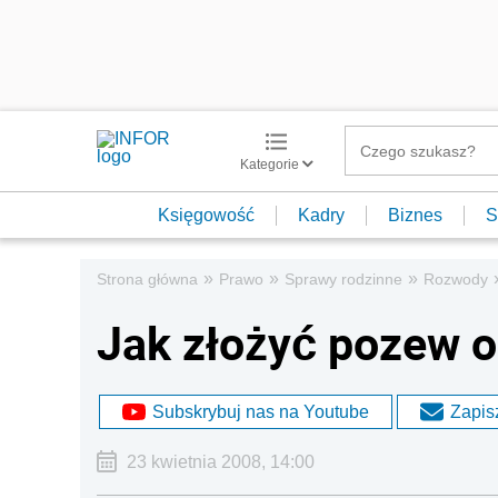
Kategorie
Księgowość
Kadry
Biznes
S
»
»
»
Strona główna
Prawo
Sprawy rodzinne
Rozwody
Jak złożyć pozew o
Subskrybuj nas na Youtube
Zapisz
23 kwietnia 2008, 14:00