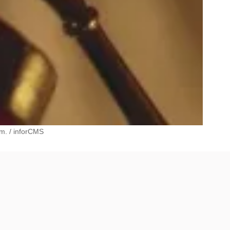
ym.
/
inforCMS