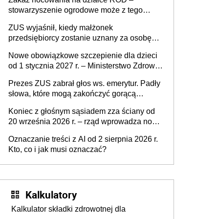
zmarłego
stowarzyszenie ogrodowe może z tego
powodu pozbawić działkowca prawa do
ZUS wyjaśnił, kiedy małżonek
działki (wypowiedzieć dzierżawę)?
przedsiębiorcy zostanie uznany za osobę
współpracującą
Nowe obowiązkowe szczepienie dla dzieci
od 1 stycznia 2027 r. – Ministerstwo Zdrowia
zmienia Program Szczepień Ochronnych na
Prezes ZUS zabrał głos ws. emerytur. Padły
2027 r.
słowa, które mogą zakończyć gorącą
dyskusję
Koniec z głośnym sąsiadem zza ściany od
20 września 2026 r. – rząd wprowadza nowe
przepisy, które poprawią komfort życia
Oznaczanie treści z AI od 2 sierpnia 2026 r.
mieszkańców
Kto, co i jak musi oznaczać?
Kalkulatory
Kalkulator składki zdrowotnej dla