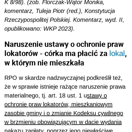
K 8/98). (zob. Florczak-Wątor Monika,
komentarz, Tuleja Piotr (red.), Konstytucja
Rzeczypospolitej Polskiej. Komentarz, wyd. II,
opublikowano: WKP 2023).
Naruszenie ustawy o ochronie praw
lokatorów - córka ma płacić za
,
lokal
w którym nie mieszkała
RPO w skardze nadzwyczajnej podkreślił też,
że w sprawie istnieje rażące naruszenie prawa
materialnego, tj. art. 18 ust. 1 u
stawy o
ochronie praw lokatorów, mieszkaniowym
zasobie gminy i o zmianie Kodeksu cywilnego
w brzmieniu obowiązującym w dacie wydania
nakazu zapłaty, poprzez jego niewłaściwe