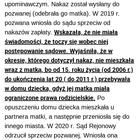
upominawczym. Nakaz został wysłany do
pozwanej (odebrała go matka). W 2019 r.
pozwana wniosła do sądu sprzeciw od
Wskazała, że nie miała
nakazów zapłaty.
świadomości, że toczy się wobec niej
postępowanie sądowe. Wyjaśniła, że w
okresie, którego dotyczył nakaz, nie mieszkała
wraz z matką, bo od 15. roku życia (od 2006 r.)
do ukończenia lat 20 ( do 2011 r.) przebywała
w domu dziecka, gdyż jej matka miała
ograniczone prawa rodzicielskie.
Po
opuszczeniu domu dziecka mieszkała u
partnera matki, a następnie przeniosła się do
innego miasta. W 2020 r. Sąd Rejonowy
odrzucił sprzeciw pozwanej. Wniosła ona