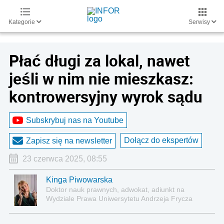
Kategorie
Serwisy
Płać długi za lokal, nawet
jeśli w nim nie mieszkasz:
kontrowersyjny wyrok sądu
Subskrybuj nas na Youtube
Dołącz do ekspertów
Zapisz się na newsletter
23 czerwca 2025, 08:55
Kinga Piwowarska
Doktor nauk prawnych, adwokat, adiunkt na
Wydziale Prawa Uniwersytetu Andrzeja Frycza
Modrzewskiego w Krakowie oraz Rzecznik
Akademicki ds. równego traktowania i