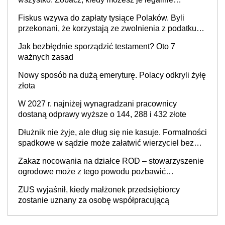
zatrzymać
Fiskus wzywa do zapłaty tysiące Polaków. Byli
przekonani, że korzystają ze zwolnienia z podatku
od sprzedaży nieruchomości
Jak bezbłędnie sporządzić testament? Oto 7
ważnych zasad
Nowy sposób na dużą emeryturę. Polacy odkryli żyłę
złota
W 2027 r. najniżej wynagradzani pracownicy
dostaną odprawy wyższe o 144, 288 i 432 złote
Dłużnik nie żyje, ale dług się nie kasuje. Formalności
spadkowe w sądzie może załatwić wierzyciel bez
zgody rodziny zmarłego
Zakaz nocowania na działce ROD – stowarzyszenie
ogrodowe może z tego powodu pozbawić
działkowca prawa do działki (wypowiedzieć
ZUS wyjaśnił, kiedy małżonek przedsiębiorcy
dzierżawę)?
zostanie uznany za osobę współpracującą