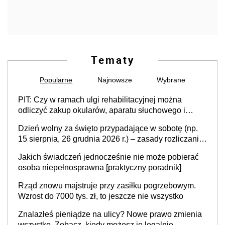
Tematy
Popularne
Najnowsze
Wybrane
PIT: Czy w ramach ulgi rehabilitacyjnej można
odliczyć zakup okularów, aparatu słuchowego i
skutera inwalidzkiego?
Dzień wolny za święto przypadające w sobotę (np.
15 sierpnia, 26 grudnia 2026 r.) – zasady rozliczania
czasu pracy, obowiązki pracodawcy (sektor prywatny
Jakich świadczeń jednocześnie nie może pobierać
i administracja publiczna), najczęstsze pytania
osoba niepełnosprawna [praktyczny poradnik]
Rząd znowu majstruje przy zasiłku pogrzebowym.
Wzrost do 7000 tys. zł, to jeszcze nie wszystko
Znalazłeś pieniądze na ulicy? Nowe prawo zmienia
wszystko. Zobacz, kiedy możesz je legalnie