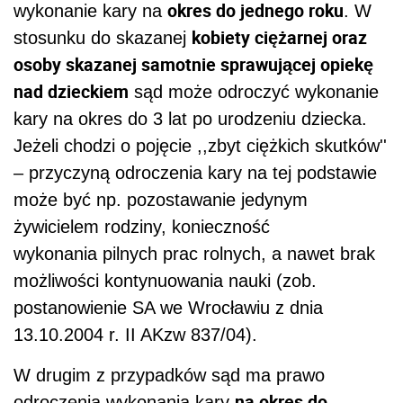
okres do jednego roku
wykonanie kary na
. W
kobiety ciężarnej oraz
stosunku do skazanej
osoby skazanej samotnie sprawującej opiekę
nad dzieckiem
sąd może odroczyć wykonanie
kary na okres do 3 lat po urodzeniu dziecka.
Jeżeli chodzi o pojęcie ,,zbyt ciężkich skutków''
– przyczyną odroczenia kary na tej podstawie
może być np. pozostawanie jedynym
żywicielem rodziny, konieczność
wykonania pilnych prac rolnych, a nawet brak
możliwości kontynuowania nauki (zob.
postanowienie SA we Wrocławiu z dnia
13.10.2004 r. II AKzw 837/04).
W drugim z przypadków sąd ma prawo
na okres do
odroczenia wykonania kary