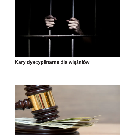
Kary dyscyplinarne dla więźniów