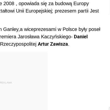
ie 2008 , opowiada się za budową Europy
łtowi Unii Europejskiej; prezesem partii Jest
an Ganley,a wiceprezesami w Polsce były poseł
Daniel
 premiera Jarosława Kaczyńskiego-
Artur Zawisza
y Rzeczypospolitej
.
REKLAMA