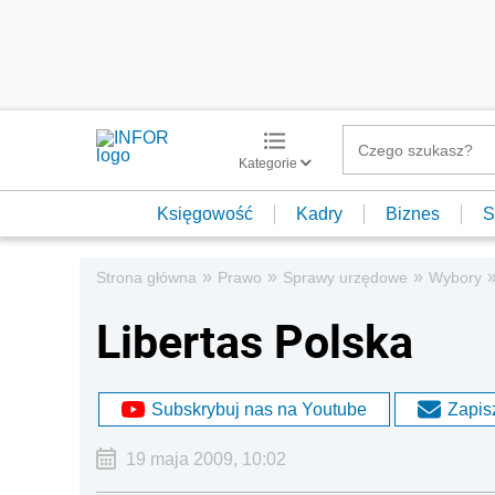
Kategorie
Księgowość
Kadry
Biznes
S
»
»
»
Strona główna
Prawo
Sprawy urzędowe
Wybory
Libertas Polska
Subskrybuj nas na Youtube
Zapisz
19 maja 2009, 10:02