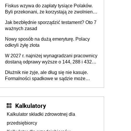
legalnie zatrzymać
Fiskus wzywa do zapłaty tysiące Polaków.
Byli przekonani, że korzystają ze zwolnienia
z podatku od sprzedaży nieruchomości
Jak bezbłędnie sporządzić testament? Oto 7
ważnych zasad
Nowy sposób na dużą emeryturę. Polacy
odkryli żyłę złota
W 2027 r. najniżej wynagradzani pracownicy
dostaną odprawy wyższe o 144, 288 i 432
złote
Dłużnik nie żyje, ale dług się nie kasuje.
Formalności spadkowe w sądzie może
załatwić wierzyciel bez zgody rodziny
zmarłego
Kalkulatory
Kalkulator składki zdrowotnej dla
przedsiębiorcy