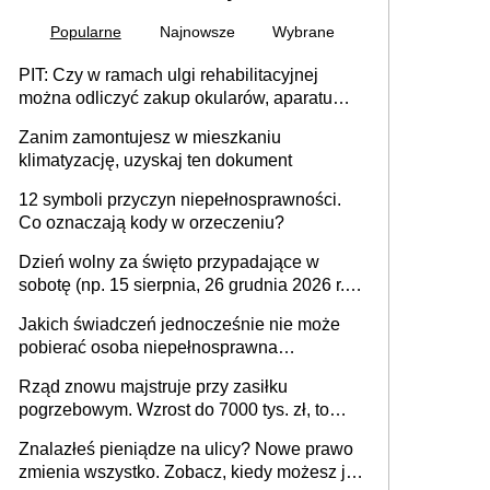
Popularne
Najnowsze
Wybrane
PIT: Czy w ramach ulgi rehabilitacyjnej
można odliczyć zakup okularów, aparatu
słuchowego i skutera inwalidzkiego?
Zanim zamontujesz w mieszkaniu
klimatyzację, uzyskaj ten dokument
12 symboli przyczyn niepełnosprawności.
Co oznaczają kody w orzeczeniu?
Dzień wolny za święto przypadające w
sobotę (np. 15 sierpnia, 26 grudnia 2026 r.) –
zasady rozliczania czasu pracy, obowiązki
Jakich świadczeń jednocześnie nie może
pracodawcy (sektor prywatny i administracja
pobierać osoba niepełnosprawna
publiczna), najczęstsze pytania
[praktyczny poradnik]
Rząd znowu majstruje przy zasiłku
pogrzebowym. Wzrost do 7000 tys. zł, to
jeszcze nie wszystko
Znalazłeś pieniądze na ulicy? Nowe prawo
zmienia wszystko. Zobacz, kiedy możesz je