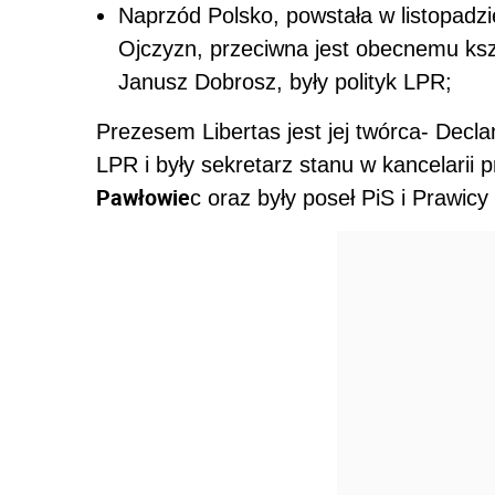
Naprzód Polsko, powstała w listopadz
Ojczyzn, przeciwna jest obecnemu kszta
Janusz Dobrosz, były polityk LPR;
Prezesem Libertas jest jej twórca- Decl
LPR i były sekretarz stanu w kancelarii
Pawłowie
c oraz były poseł PiS i Prawic