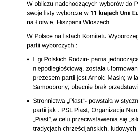
W obliczu nadchodzących wyborów do Pa
11 krajach Unii E
swoje listy wyborcze w
na Łotwie, Hiszpanii Włoszech.
W Polsce na listach Komitetu Wyborczego
partii wyborczych :
Ligi Polskich Rodzin- partia jednocząc
niepodległościową, została uformowa
prezesem partii jest Arnold Masin; w l
Samoobrony; obecnie brak przedstawic
Stronnictwa „Piast”- powstała w styczn
partii jak : PSL Piast, Organizacja Na
„Piast”,w celu przeciwstawienia się „s
tradycjach chrześcijańskich, ludowych