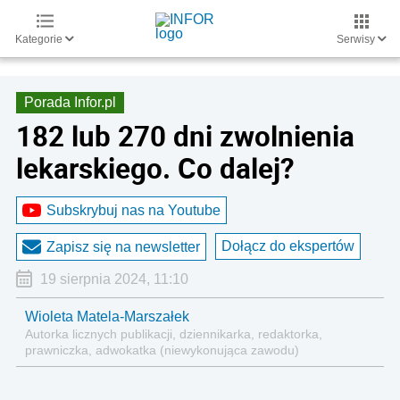
Kategorie
Serwisy
Porada Infor.pl
182 lub 270 dni zwolnienia
lekarskiego. Co dalej?
Subskrybuj nas na Youtube
Dołącz do ekspertów
Zapisz się na newsletter
19 sierpnia 2024, 11:10
Wioleta Matela-Marszałek
Autorka licznych publikacji, dziennikarka, redaktorka,
prawniczka, adwokatka (niewykonująca zawodu)