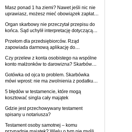
i pełne zwolnienie podatkowe
Masz ponad 1 ha ziemi? Nawet jeśli nic nie
uprawiasz, możesz mieć obowiązek zapłaty
za brak OC
Organ skarbowy nie przeczytał przepisu do
końca. Sąd uchylił interpretację dotyczącą
milionowych przychodów
Przełom dla przedsiębiorców. Rząd
zapowiada darmową aplikację do
paragonów i duże zmiany w podatkach
Czy przelew z konta osobistego na wspólne
konto małżonków to darowizna? Skarbówka
rozwiewa wątpliwości
Gotówka od ojca to problem. Skarbówka
mówi wprost: nie ma zwolnienia z podatku
od darowizn, nawet gdy pieniądze wpłyną
5 błędów w testamencie, które mogą
na konto obdarowanego
kosztować singla cały majątek
Gdzie jest przechowywany testament
spisany u notariusza?
Testament osoby samotnej – komu
przypadnie majątek? Wielu o tym nie myśli