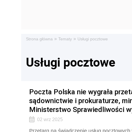
»
»
Strona główna
Tematy
Usługi pocztowe
Usługi pocztowe
Poczta Polska nie wygrała przet
sądownictwie i prokuraturze, mi
Ministerstwo Sprawiedliwości w
02 wrz 2025
Przetarg na świadczenie usług pocztowych 