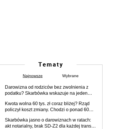
Tematy
Najnowsze
Wybrane
Darowizna od rodziców bez zwolnienia z
podatku? Skarbówka wskazuje na jeden
błąd przy przelewie
Kwota wolna 60 tys. zł coraz bliżej? Rząd
policzył koszt zmiany. Chodzi o ponad 60
mld zł
Skarbówka jasno o darowiznach w ratach:
akt notarialny, brak SD-Z2 dla każdej transzy