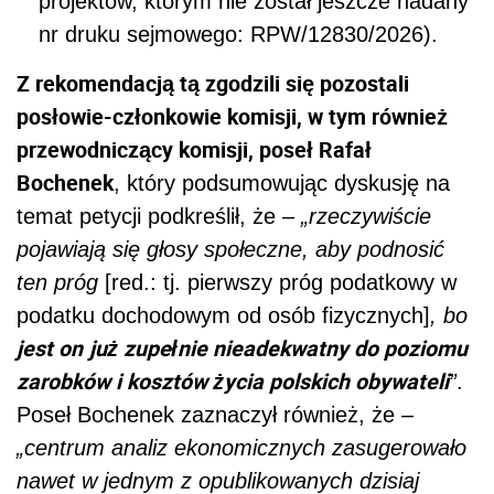
projektów, którym nie został jeszcze nadany
nr druku sejmowego: RPW/12830/2026).
Z rekomendacją tą zgodzili się pozostali
posłowie-członkowie komisji, w tym również
przewodniczący komisji, poseł Rafał
Bochenek
, który podsumowując dyskusję na
temat petycji podkreślił, że –
„rzeczywiście
pojawiają się głosy społeczne, aby podnosić
ten próg
[red.: tj. pierwszy próg podatkowy w
podatku dochodowym od osób fizycznych]
, bo
jest on
już zupełnie nieadekwatny do poziomu
zarobków i kosztów życia polskich obywateli
”
.
Poseł Bochenek zaznaczył również, że –
„centrum analiz ekonomicznych zasugerowało
nawet w jednym z opublikowanych dzisiaj