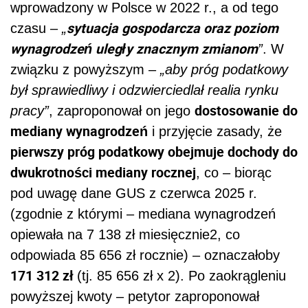
wprowadzony w Polsce w 2022 r., a od tego
sytuacja gospodarcza oraz poziom
czasu –
„
wynagrodzeń uległy znacznym zmianom
”
. W
związku z powyższym –
„aby próg podatkowy
był sprawiedliwy i odzwierciedlał realia rynku
dostosowanie do
pracy”
, zaproponował on jego
mediany wynagrodzeń
i przyjęcie zasady, że
pierwszy próg podatkowy obejmuje dochody do
dwukrotności mediany rocznej
, co – biorąc
pod uwagę dane GUS z czerwca 2025 r.
(zgodnie z którymi – mediana wynagrodzeń
opiewała na 7 138 zł miesięcznie2, co
odpowiada 85 656 zł rocznie) – oznaczałoby
171 312 zł
(tj. 85 656 zł x 2). Po zaokrągleniu
powyższej kwoty – petytor zaproponował