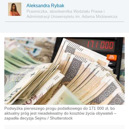
Aleksandra Rybak
Prawniczka, absolwentka Wydziału Prawa i
Administracji Uniwersytetu im. Adama Mickiewicza
w Poznaniu
Podwyżka pierwszego progu podatkowego do 171 000 zł, bo
aktualny próg jest nieadekwatny do kosztów życia obywateli –
zapadła decyzja Sejmu
/
Shutterstock