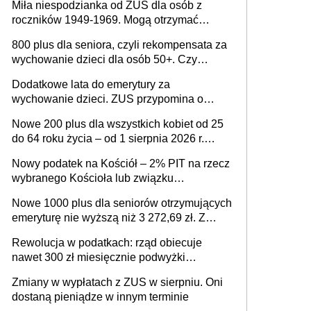
Miła niespodzianka od ZUS dla osób z
roczników 1949-1969. Mogą otrzymać
specjalną emeryturę
800 plus dla seniora, czyli rekompensata za
wychowanie dzieci dla osób 50+. Czy
dodatek dla seniorów za rodzicielstwo
Dodatkowe lata do emerytury za
wejdzie w życie?
wychowanie dzieci. ZUS przypomina o
ważnym wniosku dla matek i ojców
Nowe 200 plus dla wszystkich kobiet od 25
do 64 roku życia – od 1 sierpnia 2026 r.
świadczenie przysługuje w ramach nowego
Nowy podatek na Kościół – 2% PIT na rzecz
programu rządowego
wybranego Kościoła lub związku
wyznaniowego. Premier potwierdza prace
Nowe 1000 plus dla seniorów otrzymujących
nad zmianami w systemie finansowania
emeryturę nie wyższą niż 3 272,69 zł. Z
wnioskami należy się pospieszyć, bo
Rewolucja w podatkach: rząd obiecuje
spóźnialscy świadczenia nie otrzymają
nawet 300 zł miesięcznie podwyżki
każdemu jeszcze przed wyborami
Zmiany w wypłatach z ZUS w sierpniu. Oni
dostaną pieniądze w innym terminie