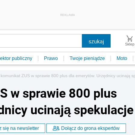
REKLAMA
Sklep
ektor publiczny
Prawo
Twoje pieniądze
Moto
y komunikat ZUS w sprawie 800 plus dla emerytów. Urzędnicy ucinają s
S w sprawie 800 plus
dnicy ucinają spekulacje
 się na newsletter
Dołącz do grona ekspertów