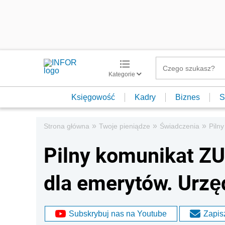
Kategorie
Księgowość
Kadry
Biznes
S
»
»
»
Strona główna
Twoje pieniądze
Świadczenia
Piln
Pilny komunikat ZU
dla emerytów. Urzę
Subskrybuj nas na Youtube
Zapisz