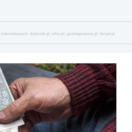
nternetowych: dziennik.pl, infor.pl, gazetaprawna.pl, forsal.pl