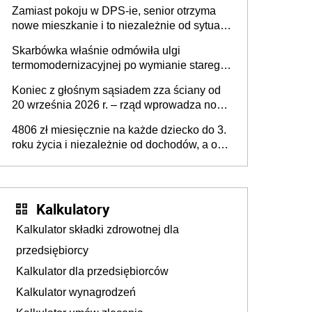
Zamiast pokoju w DPS-ie, senior otrzyma
nowe mieszkanie i to niezależnie od sytuacji
materialnej – rząd ogłasza nowy program
Skarbówka właśnie odmówiła ulgi
wsparcia dla osób po 60 roku życia
termomodernizacyjnej po wymianie starego
pieca. Uwaga, decyduje ważny szczegół!
Koniec z głośnym sąsiadem zza ściany od
20 września 2026 r. – rząd wprowadza nowe
przepisy, które poprawią komfort życia
4806 zł miesięcznie na każde dziecko do 3.
mieszkańców
roku życia i niezależnie od dochodów, a od
4. roku życia 800 plus – nowe świadczenie
ma odwrócić trend spadku liczby urodzeń w
Polsce
Kalkulatory
Kalkulator składki zdrowotnej dla
przedsiębiorcy
Kalkulator dla przedsiębiorców
Kalkulator wynagrodzeń