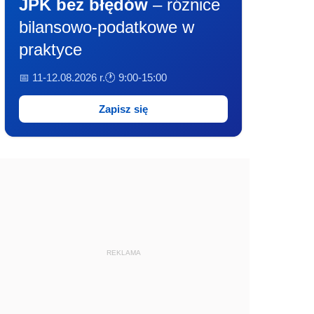
JPK bez błędów
– różnice
bilansowo-podatkowe w
praktyce
📅 11-12.08.2026 r.
🕐 9:00-15:00
Zapisz się
REKLAMA