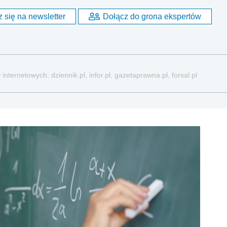
 się na newsletter
Dołącz do grona ekspertów
nternetowych: dziennik.pl, infor.pl, gazetaprawna.pl, forsal.pl