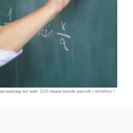
prawdzają ten wiek. ZUS stawia twarde warunki
/
stockfour
/