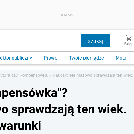
REKLAMA
Sklep
ektor publiczny
Prawo
Twoje pieniądze
Moto
ytura czy "kompensówka"? Nauczyciele masowo sprawdzają ten wiek. 
mpensówka"?
o sprawdzają ten wiek.
warunki