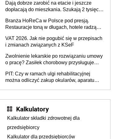
Dają dobrze zarobić na etacie i jeszcze
dopłacają do mieszkania. Szukają 2 tysięcy
pracowników
Branża HoReCa w Polsce pod presją.
Restauracje toną w długach, hotele radzą
sobie lepiej [GOŚĆ INFOR.PL]
VAT 2026. Jak nie pogubić się w przepisach
i zmianach związanych z KSeF
Zwolnienie lekarskie po rozwiązaniu umowy
o pracę? Zasiłek chorobowy przysługuje
tylko w przypadku zachorowania w ciągu 14
PIT: Czy w ramach ulgi rehabilitacyjnej
dni od ustania stosunku pracy
można odliczyć zakup okularów, aparatu
słuchowego i skutera inwalidzkiego?
Kalkulatory
Kalkulator składki zdrowotnej dla
przedsiębiorcy
Kalkulator dla przedsiębiorców