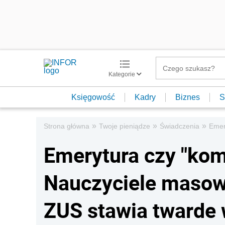
Kategorie
Księgowość
Kadry
Biznes
S
»
»
»
Strona główna
Twoje pieniądze
Świadczenia
Emer
Emerytura czy "ko
Nauczyciele masow
ZUS stawia twarde 