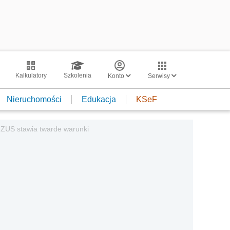
Kalkulatory
Szkolenia
Konto
Serwisy
Nieruchomości
Edukacja
KSeF
ZUS stawia twarde warunki