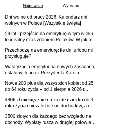
Najnowsze
Wybrane
Dni wolne od pracy 2026. Kalendarz dni
wolnych w Polsce [Wszystkie święta]
58 lat - przejście na emeryturę w tym wieku
to idealny czas zdaniem Polaków. W jakim
wieku faktycznie wnioskujemy o emeryturę i
Przechodzę na emeryturę: ile dni urlopu mi
dlaczego?
przysługuje?
Waloryzacja emerytur na nowych zasadach,
ustalonych przez Prezydenta Karola
Nawrockiego – już nie tylko procentowa, ale
Nowe 200 plus dla wszystkich kobiet od 25
również kwotowa podwyżka świadczeń?
do 64 roku życia – od 1 sierpnia 2026 r.
świadczenie przysługuje w ramach nowego
4806 zł miesięcznie na każde dziecko do 3.
programu rządowego
roku życia i niezależnie od dochodów, a od
4. roku życia 800 plus – nowe świadczenie
3500 złotych dla każdego bez względu na
ma odwrócić trend spadku liczby urodzeń w
dochody. Wypłaty ruszą w drugiej połowie
Polsce
sierpnia. Trzeba jednak złożyć wniosek