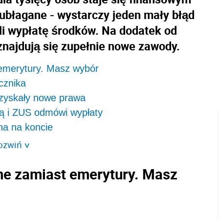
eubłagane - wystarczy jeden mały błąd
li wypłatę środków. Na dodatek od
znajdują się zupełnie nowe zawody.
emerytury. Masz wybór
cznika
 zyskały nowe prawa
ą i ZUS odmówi wypłaty
na na koncie
ozwiń
>
e zamiast emerytury. Masz