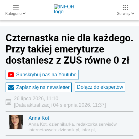
Kategorie
Serwisy
Czternastka nie dla każdego.
Przy takiej emeryturze
dostaniesz z ZUS równe 0 zł
Subskrybuj nas na Youtube
Dołącz do ekspertów
Zapisz się na newsletter
26 lipca 2026, 11:10
[Data aktualizacji 04 sierpnia 2026, 11:37]
Anna Kot
Anna Kot, dziennikarka, redaktorka serwisów
internetowych: dziennik.pl, infor.pl,
gazetaprawna.pl, forsal.pl