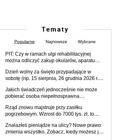
Tematy
Popularne
Najnowsze
Wybrane
PIT: Czy w ramach ulgi rehabilitacyjnej
można odliczyć zakup okularów, aparatu
słuchowego i skutera inwalidzkiego?
Dzień wolny za święto przypadające w
sobotę (np. 15 sierpnia, 26 grudnia 2026 r.) –
zasady rozliczania czasu pracy, obowiązki
Jakich świadczeń jednocześnie nie może
pracodawcy (sektor prywatny i administracja
pobierać osoba niepełnosprawna
publiczna), najczęstsze pytania
[praktyczny poradnik]
Rząd znowu majstruje przy zasiłku
pogrzebowym. Wzrost do 7000 tys. zł, to
jeszcze nie wszystko
Znalazłeś pieniądze na ulicy? Nowe prawo
zmienia wszystko. Zobacz, kiedy możesz je
legalnie zatrzymać