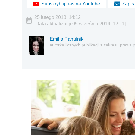
Subskrybuj nas na Youtube
Zapisz
25 lutego 2013, 14:12
[Data aktualizacji 05 września 2014, 12:11]
Emilia Panufnik
autorka licznych publikacji z zakresu praw