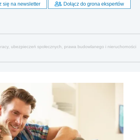
 się na newsletter
Dołącz do grona ekspertów
a pracy, ubezpieczeń społecznych, prawa budowlanego i nieruchomości