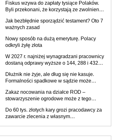
Fiskus wzywa do zapłaty tysiące Polaków.
Byli przekonani, że korzystają ze zwolnienia
z podatku od sprzedaży nieruchomości
Jak bezbłędnie sporządzić testament? Oto 7
ważnych zasad
Nowy sposób na dużą emeryturę. Polacy
odkryli żyłę złota
W 2027 r. najniżej wynagradzani pracownicy
dostaną odprawy wyższe o 144, 288 i 432
złote
Dłużnik nie żyje, ale dług się nie kasuje.
Formalności spadkowe w sądzie może
załatwić wierzyciel bez zgody rodziny
Zakaz nocowania na działce ROD –
zmarłego
stowarzyszenie ogrodowe może z tego
powodu pozbawić działkowca prawa do
Do 60 tys. złotych kary grozi pracodawcy za
działki (wypowiedzieć dzierżawę)?
zawarcie zlecenia z własnym
pracownikiem? Zlecenia 2027 – jakie
zmiany?