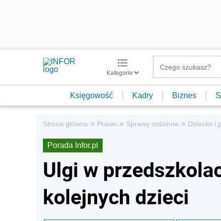
Kategorie
Księgowość
Kadry
Biznes
S
»
»
»
Strona główna
Prawo
Sprawy rodzinne
Dziecko i 
Porada Infor.pl
Ulgi w przedszkolac
kolejnych dzieci