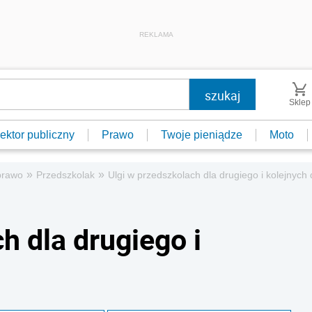
REKLAMA
Sklep
ektor publiczny
Prawo
Twoje pieniądze
Moto
»
»
prawo
Przedszkolak
Ulgi w przedszkolach dla drugiego i kolejnych 
h dla drugiego i