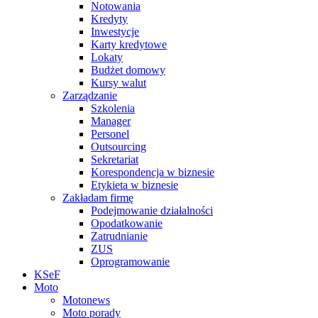
Notowania
Kredyty
Inwestycje
Karty kredytowe
Lokaty
Budżet domowy
Kursy walut
Zarządzanie
Szkolenia
Manager
Personel
Outsourcing
Sekretariat
Korespondencja w biznesie
Etykieta w biznesie
Zakładam firmę
Podejmowanie działalności
Opodatkowanie
Zatrudnianie
ZUS
Oprogramowanie
KSeF
Moto
Motonews
Moto porady