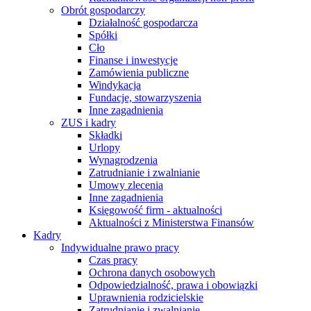
Obrót gospodarczy
Działalność gospodarcza
Spółki
Cło
Finanse i inwestycje
Zamówienia publiczne
Windykacja
Fundacje, stowarzyszenia
Inne zagadnienia
ZUS i kadry
Składki
Urlopy
Wynagrodzenia
Zatrudnianie i zwalnianie
Umowy zlecenia
Inne zagadnienia
Księgowość firm - aktualności
Aktualności z Ministerstwa Finansów
Kadry
Indywidualne prawo pracy
Czas pracy
Ochrona danych osobowych
Odpowiedzialność, prawa i obowiązki
Uprawnienia rodzicielskie
Zatrudnianie i zwalnianie