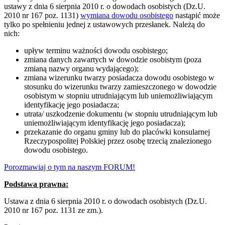
ustawy z dnia 6 sierpnia 2010 r. o dowodach osobistych (Dz.U.
2010 nr 167 poz. 1131)
wymiana dowodu osobistego
nastąpić może
tylko po spełnieniu jednej z ustawowych przesłanek. Należą do
nich:
upływ terminu ważności dowodu osobistego;
zmiana danych zawartych w dowodzie osobistym (poza
zmianą nazwy organu wydającego);
zmiana wizerunku twarzy posiadacza dowodu osobistego w
stosunku do wizerunku twarzy zamieszczonego w dowodzie
osobistym w stopniu utrudniającym lub uniemożliwiającym
identyfikację jego posiadacza;
utrata/ uszkodzenie dokumentu (w stopniu utrudniającym lub
uniemożliwiającym identyfikację jego posiadacza);
przekazanie do organu gminy lub do placówki konsularnej
Rzeczypospolitej Polskiej przez osobę trzecią znalezionego
dowodu osobistego.
Porozmawiaj o tym na naszym FORUM!
Podstawa prawna:
Ustawa z dnia 6 sierpnia 2010 r. o dowodach osobistych (Dz.U.
2010 nr 167 poz. 1131 ze zm.).