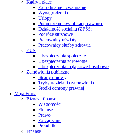
Kadry i płace
Zatrudnianie i zwalnianie
Wynagrodzenia
Urlopy
Podnoszenie kwalifikacji i awanse
Działalność socjalna (ZFŚS)
Podróże służbowe
Pracownicy oświaty
Pracownicy służby zdrowia
ZUS
Ubezpieczenia społeczne
Ubezpieczenia zdrowotne
Ubezpieczenia majątkowe i osobowe
Zamówienia publiczne
Strony umowy
Tryby udzielania zamówienia
Środki ochrony prawnej
Moja Firma
Biznes i finanse
Wiadomości
Finanse
Prawo
Zarządzanie
Poradniki
Finanse