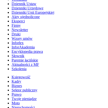
Dziennik Ustaw
Dzienniki Urzędowe
Dzienniki Unii Europejskiej
Akty ujednolicone
Eksperci
Firmy
Newsletter
Druki
Wzory umów
Inforlex
InforAkademia
Encyklopedia prawa
Słownik
Paremie łacińskie
Aktualności z MF
Szkolenia
Księgowość
Kadry
Biznes
Sektor publiczny
Prawo
Twoje pieniądze
Moto
Nieruchomości