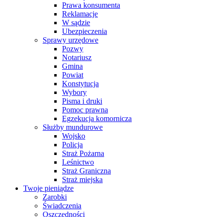
Prawa konsumenta
Reklamacje
W sądzie
Ubezpieczenia
Sprawy urzędowe
Pozwy
Notariusz
Gmina
Powiat
Konstytucja
Wybory
Pisma i druki
Pomoc prawna
Egzekucja komornicza
Służby mundurowe
Wojsko
Policja
Straż Pożarna
Leśnictwo
Straż Graniczna
Straż miejska
Twoje pieniądze
Zarobki
Świadczenia
Oszczędności