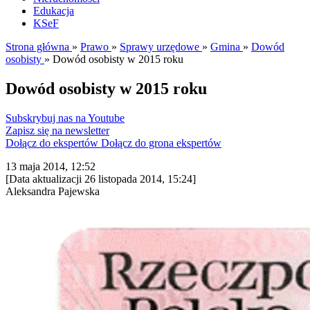
Edukacja
KSeF
Strona główna
»
Prawo
»
Sprawy urzędowe
»
Gmina
»
Dowód
osobisty
»
Dowód osobisty w 2015 roku
Dowód osobisty w 2015 roku
Subskrybuj nas na Youtube
Zapisz się na newsletter
Dołącz do ekspertów
Dołącz do grona ekspertów
13 maja 2014, 12:52
[Data aktualizacji 26 listopada 2014, 15:24]
Aleksandra Pajewska