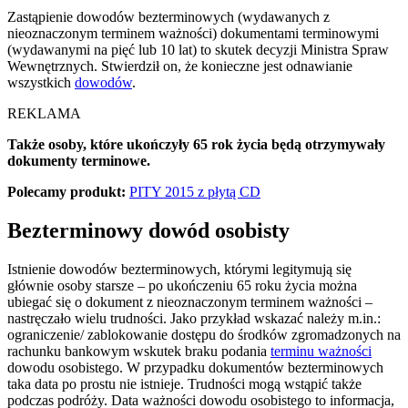
Zastąpienie dowodów bezterminowych (wydawanych z
nieoznaczonym terminem ważności) dokumentami terminowymi
(wydawanymi na pięć lub 10 lat) to skutek decyzji Ministra Spraw
Wewnętrznych. Stwierdził on, że konieczne jest odnawianie
wszystkich
dowodów
.
REKLAMA
Także osoby, które ukończyły 65 rok życia będą otrzymywały
dokumenty terminowe.
Polecamy produkt:
PITY 2015 z płytą CD
Bezterminowy dowód osobisty
Istnienie dowodów bezterminowych, którymi legitymują się
głównie osoby starsze – po ukończeniu 65 roku życia można
ubiegać się o dokument z nieoznaczonym terminem ważności –
nastręczało wielu trudności. Jako przykład wskazać należy m.in.:
ograniczenie/ zablokowanie dostępu do środków zgromadzonych na
rachunku bankowym wskutek braku podania
terminu ważności
dowodu osobistego. W przypadku dokumentów bezterminowych
taka data po prostu nie istnieje. Trudności mogą wstąpić także
podczas podróży. Data ważności dowodu osobistego to informacja,