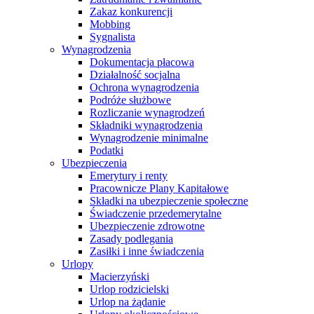
Zakaz konkurencji
Mobbing
Sygnalista
Wynagrodzenia
Dokumentacja płacowa
Działalność socjalna
Ochrona wynagrodzenia
Podróże służbowe
Rozliczanie wynagrodzeń
Składniki wynagrodzenia
Wynagrodzenie minimalne
Podatki
Ubezpieczenia
Emerytury i renty
Pracownicze Plany Kapitałowe
Składki na ubezpieczenie społeczne
Świadczenie przedemerytalne
Ubezpieczenie zdrowotne
Zasady podlegania
Zasiłki i inne świadczenia
Urlopy
Macierzyński
Urlop rodzicielski
Urlop na żądanie