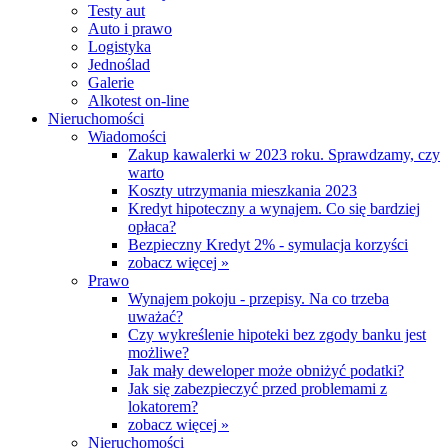
Testy aut
Auto i prawo
Logistyka
Jednoślad
Galerie
Alkotest on-line
Nieruchomości
Wiadomości
Zakup kawalerki w 2023 roku. Sprawdzamy, czy
warto
Koszty utrzymania mieszkania 2023
Kredyt hipoteczny a wynajem. Co się bardziej
opłaca?
Bezpieczny Kredyt 2% - symulacja korzyści
zobacz więcej »
Prawo
Wynajem pokoju - przepisy. Na co trzeba
uważać?
Czy wykreślenie hipoteki bez zgody banku jest
możliwe?
Jak mały deweloper może obniżyć podatki?
Jak się zabezpieczyć przed problemami z
lokatorem?
zobacz więcej »
Nieruchomości