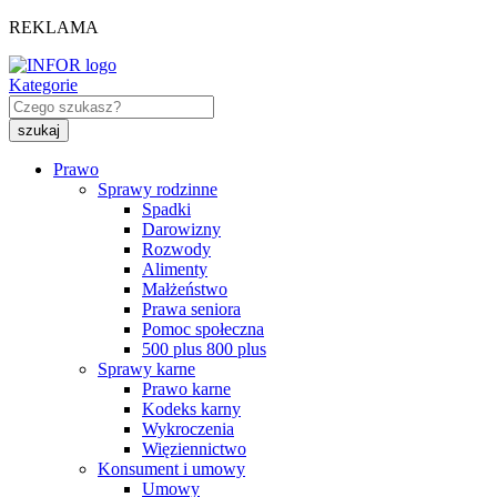
REKLAMA
Kategorie
Prawo
Sprawy rodzinne
Spadki
Darowizny
Rozwody
Alimenty
Małżeństwo
Prawa seniora
Pomoc społeczna
500 plus 800 plus
Sprawy karne
Prawo karne
Kodeks karny
Wykroczenia
Więziennictwo
Konsument i umowy
Umowy