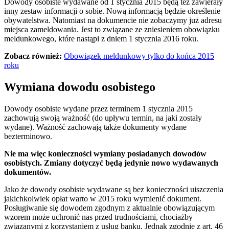
Dowody osobiste wydawane od 1 stycznia 2015 będą też zawierały
inny zestaw informacji o sobie. Nową informacją będzie określenie
obywatelstwa. Natomiast na dokumencie nie zobaczymy już adresu
miejsca zameldowania. Jest to związane ze zniesieniem obowiązku
meldunkowego, które nastąpi z dniem 1 stycznia 2016 roku.
Zobacz również:
Obowiązek meldunkowy tylko do końca 2015
roku
Wymiana dowodu osobistego
Dowody osobiste wydane przez terminem 1 stycznia 2015
zachowują swoją ważność (do upływu termin, na jaki zostały
wydane). Ważność zachowają także dokumenty wydane
bezterminowo.
Nie ma więc konieczności wymiany posiadanych dowodów
osobistych. Zmiany dotyczyć będą jedynie nowo wydawanych
dokumentów.
Jako że dowody osobiste wydawane są bez konieczności uiszczenia
jakichkolwiek opłat warto w 2015 roku wymienić dokument.
Posługiwanie się dowodem zgodnym z aktualnie obowiązującym
wzorem może uchronić nas przed trudnościami, chociażby
związanymi z korzystaniem z usług banku. Jednak zgodnie z art. 46