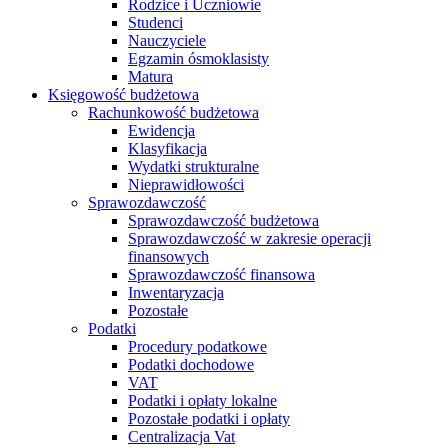
Rodzice i Uczniowie
Studenci
Nauczyciele
Egzamin ósmoklasisty
Matura
Księgowość budżetowa
Rachunkowość budżetowa
Ewidencja
Klasyfikacja
Wydatki strukturalne
Nieprawidłowości
Sprawozdawczość
Sprawozdawczość budżetowa
Sprawozdawczość w zakresie operacji
finansowych
Sprawozdawczość finansowa
Inwentaryzacja
Pozostałe
Podatki
Procedury podatkowe
Podatki dochodowe
VAT
Podatki i opłaty lokalne
Pozostałe podatki i opłaty
Centralizacja Vat