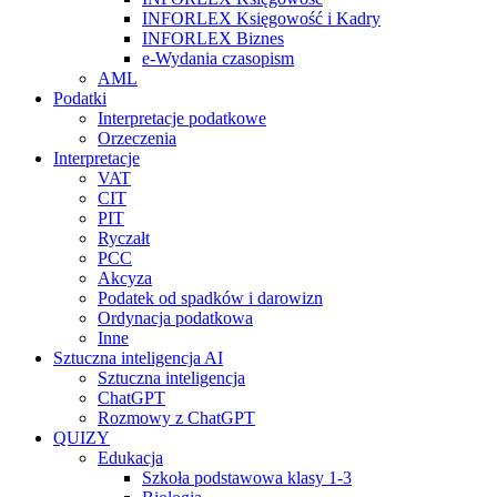
INFORLEX Księgowość i Kadry
INFORLEX Biznes
e-Wydania czasopism
AML
Podatki
Interpretacje podatkowe
Orzeczenia
Interpretacje
VAT
CIT
PIT
Ryczałt
PCC
Akcyza
Podatek od spadków i darowizn
Ordynacja podatkowa
Inne
Sztuczna inteligencja AI
Sztuczna inteligencja
ChatGPT
Rozmowy z ChatGPT
QUIZY
Edukacja
Szkoła podstawowa klasy 1-3