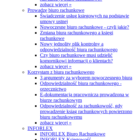
zobacz więcej »
Prowadzę biuro rachunkowe
Świadczenie usług księgowych na podstawie
umowy ustnej
Nowoczesne biuro rachunkowe - czyli jakie?
Zmiana biura rachunkowego a księgi
rachunkowe
Nowy jednolity plik kontrolny a
odpowiedzialność biura rachunkowego
Czy biuro rachunkowe musi udzielić
komornikowi informacji o klientach?
zobacz więcej »
Korzystam z biura rachunkowego
3 argumenty za wyborem nowoczesnego biura
Odpowiedzialność biura rachunkowego -
orzecznictwo
E-dokumentacja pracownicza prowadzona w
biurze rachunkowym
Odpowiedzialność za rachunkowość, gdy
prowadzenie ksiąg rachunkowych powierzono
biuru rachunkowemu
zobacz więcej »
INFORLEX
INFORLEX Biuro Rachunkowe
INFORLEX Księgowość