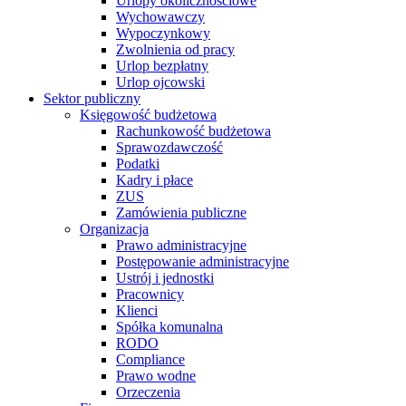
Urlopy okolicznościowe
Wychowawczy
Wypoczynkowy
Zwolnienia od pracy
Urlop bezpłatny
Urlop ojcowski
Sektor publiczny
Księgowość budżetowa
Rachunkowość budżetowa
Sprawozdawczość
Podatki
Kadry i płace
ZUS
Zamówienia publiczne
Organizacja
Prawo administracyjne
Postępowanie administracyjne
Ustrój i jednostki
Pracownicy
Klienci
Spółka komunalna
RODO
Compliance
Prawo wodne
Orzeczenia