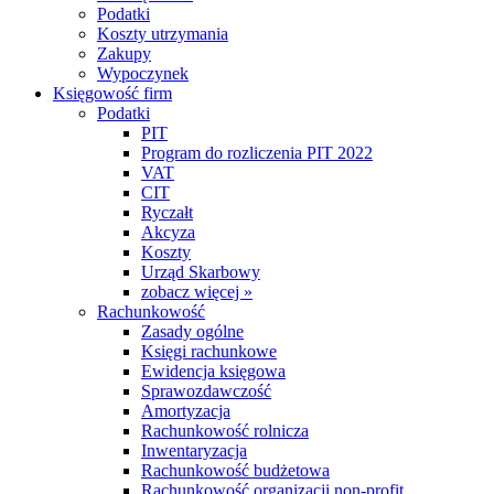
Podatki
Koszty utrzymania
Zakupy
Wypoczynek
Księgowość firm
Podatki
PIT
Program do rozliczenia PIT 2022
VAT
CIT
Ryczałt
Akcyza
Koszty
Urząd Skarbowy
zobacz więcej »
Rachunkowość
Zasady ogólne
Księgi rachunkowe
Ewidencja księgowa
Sprawozdawczość
Amortyzacja
Rachunkowość rolnicza
Inwentaryzacja
Rachunkowość budżetowa
Rachunkowość organizacji non-profit