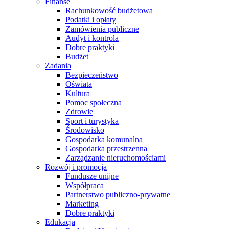
Finanse
Rachunkowość budżetowa
Podatki i opłaty
Zamówienia publiczne
Audyt i kontrola
Dobre praktyki
Budżet
Zadania
Bezpieczeństwo
Oświata
Kultura
Pomoc społeczna
Zdrowie
Sport i turystyka
Środowisko
Gospodarka komunalna
Gospodarka przestrzenna
Zarządzanie nieruchomościami
Rozwój i promocja
Fundusze unijne
Współpraca
Partnerstwo publiczno-prywatne
Marketing
Dobre praktyki
Edukacja