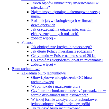
Jakich błędów unikać przy inwestowaniu w
mieszkania?
Najem instytucjonalny – alternatywna wersja
najmu
Rola inicjatyw ekologicznych w firmach
deweloperskich
Jak oszczędzać na ogrzewaniu, energii
elektrycznej i innych opłatach?
zobacz więcej »
Finanse
Jak obniżyć ratę kredytu hipotecznego?
Jak długo Polacy mieszkają z rodzicami?
Ceny prądu w Polsce na przestrzeni 20 lat
Co zrobić z zaległościami opłat za mieszkanie?
zobacz więcej »
Biura rachunkowe
Zakładam biuro rachunkowe
Obowiązkowe ubezpieczenie OC biura
rachunkowego
Wybór lokalu i urządzenie biura
Czy biuro rachunkowe może być prowadzone w
formie działalności nierejestrowanej?
W jakiej formie założyć biuro rachunkowe:
jednoosobowej działalności czy spółki
Jak założyć biuro rachunkowe?