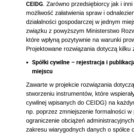
CEIDG
. Zarówno przedsiębiorcy jak i inn
możliwość załatwienia spraw i odnalezie
działalności gospodarczej w jednym mie
związku z powyższym Ministerstwo Rozwo
które wpłyną pozytywnie na warunki prow
Projektowane rozwiązania dotyczą kilku 
Spółki cywilne – rejestracja i publikac
miejscu
Zawarte w projekcie rozwiązania dotycząc
stworzeniu instrumentów, które wspierał
cywilnej wpisanych do CEIDG) na każdym
np. poprzez zmniejszenie formalności w p
ograniczenie obciążeń administracyjnyc
zakresu wiarygodnych danych o spółce c