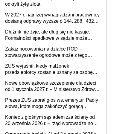
odkryli żyłę złota
W 2027 r. najniżej wynagradzani pracownicy
dostaną odprawy wyższe o 144, 288 i 432
złote
Dłużnik nie żyje, ale dług się nie kasuje.
Formalności spadkowe w sądzie może
załatwić wierzyciel bez zgody rodziny
Zakaz nocowania na działce ROD –
zmarłego
stowarzyszenie ogrodowe może z tego
powodu pozbawić działkowca prawa do
ZUS wyjaśnił, kiedy małżonek
działki (wypowiedzieć dzierżawę)?
przedsiębiorcy zostanie uznany za osobę
współpracującą
Nowe obowiązkowe szczepienie dla dzieci
od 1 stycznia 2027 r. – Ministerstwo Zdrowia
zmienia Program Szczepień Ochronnych na
Prezes ZUS zabrał głos ws. emerytur. Padły
2027 r.
słowa, które mogą zakończyć gorącą
dyskusję
Koniec z głośnym sąsiadem zza ściany od
20 września 2026 r. – rząd wprowadza nowe
przepisy, które poprawią komfort życia