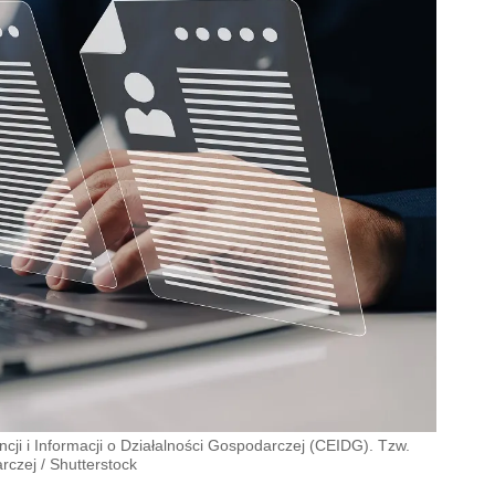
ji i Informacji o Działalności Gospodarczej (CEIDG). Tzw.
arczej
/
Shutterstock