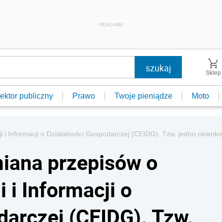
REKLAMA
Sklep
ektor publiczny
Prawo
Twoje pieniądze
Moto
 i Informacji o Działalności Gospodarczej (CEIDG). Tzw. jedno okienko
iana przepisów o
 i Informacji o
darczej (CEIDG). Tzw.