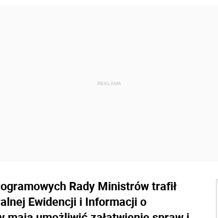
programowych Rady Ministrów trafił
alnej Ewidencji i Informacji o
y mają umożliwić załatwienie spraw i