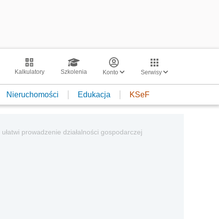
Kalkulatory
Szkolenia
Konto
Serwisy
Nieruchomości
Edukacja
KSeF
 ułatwi prowadzenie działalności gospodarczej