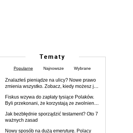
Tematy
Popularne
Najnowsze
Wybrane
Znalazłeś pieniądze na ulicy? Nowe prawo
zmienia wszystko. Zobacz, kiedy możesz je
legalnie zatrzymać
Fiskus wzywa do zapłaty tysiące Polaków.
Byli przekonani, że korzystają ze zwolnienia
z podatku od sprzedaży nieruchomości
Jak bezbłędnie sporządzić testament? Oto 7
ważnych zasad
Nowy sposób na dużą emeryturę. Polacy