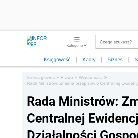
Kategorie
Księgowość
Kadry
Biznes
S
»
»
»
Strona główna
Prawo
Wiadomości
Rada Ministrów: Zmiana przepisów o Centralnej Ewidencji
Rada Ministrów: Zm
Centralnej Ewidencji
Działalności Gospo