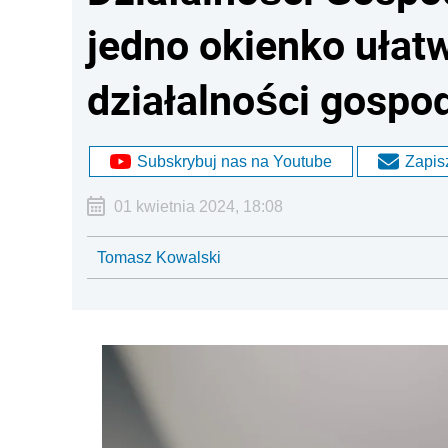
jedno okienko ułat
działalności gospo
Subskrybuj nas na Youtube
Zapisz
01 kwietnia 2024, 18:08
Tomasz Kowalski