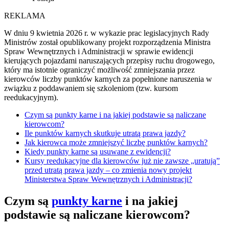
REKLAMA
W dniu 9 kwietnia 2026 r. w wykazie prac legislacyjnych Rady
Ministrów został opublikowany projekt rozporządzenia Ministra
Spraw Wewnętrznych i Administracji w sprawie ewidencji
kierujących pojazdami naruszających przepisy ruchu drogowego,
który ma istotnie ograniczyć możliwość zmniejszania przez
kierowców liczby punktów karnych za popełnione naruszenia w
związku z poddawaniem się szkoleniom (tzw. kursom
reedukacyjnym).
Czym są punkty karne i na jakiej podstawie są naliczane
kierowcom?
Ile punktów karnych skutkuje utratą prawa jazdy?
Jak kierowca może zmniejszyć liczbę punktów karnych?
Kiedy punkty karne są usuwane z ewidencji?
Kursy reedukacyjne dla kierowców już nie zawsze „uratują”
przed utratą prawa jazdy – co zmienia nowy projekt
Ministerstwa Spraw Wewnętrznych i Administracji?
Czym są
punkty karne
i na jakiej
podstawie są naliczane kierowcom?