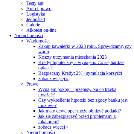
Testy aut
Auto i prawo
Logistyka
Jednoślad
Galerie
Alkotest on-line
Nieruchomości
Wiadomości
Zakup kawalerki w 2023 roku. Sprawdzamy, czy
warto
Koszty utrzymania mieszkania 2023
Kredyt hipoteczny a wynajem. Co się bardziej
opłaca?
Bezpieczny Kredyt 2% - symulacja korzyści
zobacz więcej »
Prawo
Wynajem pokoju - przepisy. Na co trzeba
uważać?
Czy wykreślenie hipoteki bez zgody banku jest
możliwe?
Jak mały deweloper może obniżyć podatki?
Jak się zabezpieczyć przed problemami z
lokatorem?
zobacz więcej »
Nieruchomości