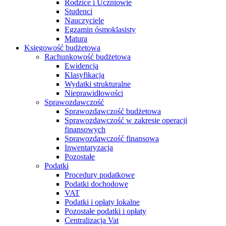
Rodzice i Uczniowie
Studenci
Nauczyciele
Egzamin ósmoklasisty
Matura
Księgowość budżetowa
Rachunkowość budżetowa
Ewidencja
Klasyfikacja
Wydatki strukturalne
Nieprawidłowości
Sprawozdawczość
Sprawozdawczość budżetowa
Sprawozdawczość w zakresie operacji
finansowych
Sprawozdawczość finansowa
Inwentaryzacja
Pozostałe
Podatki
Procedury podatkowe
Podatki dochodowe
VAT
Podatki i opłaty lokalne
Pozostałe podatki i opłaty
Centralizacja Vat