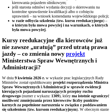
kierowania pojazdem silnikowym;
jeśli starosta odmówi wydania decyzji o skierowaniu na
kontrolne sprawdzenie kwalifikacji albo o cofnięciu
uprawnień – na wniosek komendanta wojewódzkiego policji;
w razie odbycia szkolenia
(
tzw. kursu reedukacyjnego
) –
o którym była mowa powyżej i na warunkach, o których
była mowa powyżej
.
Kursy reedukacyjne dla kierowców już
nie zawsze „uratują” przed utratą prawa
jazdy – co zmienia nowy
projekt
Ministerstwa Spraw Wewnętrznych i
Administracji?
W dniu
9 kwietnia 2026 r.
w wykazie prac legislacyjnych Rady
Ministrów został opublikowany
projekt rozporządzenia Ministra
Spraw Wewnętrznych i Administracji w sprawie ewidencji
kierujących pojazdami naruszających przepisy ruchu
drogowego
(numer z wykazu:
1309
), który
ma istotnie ograniczyć
możliwość zmniejszania przez kierowców liczby punktów
karnych za popełnione naruszenia w związku z poddawaniem
się szkoleniom
(
tzw. kursom reedukacyjnym
). W obecnym stanie