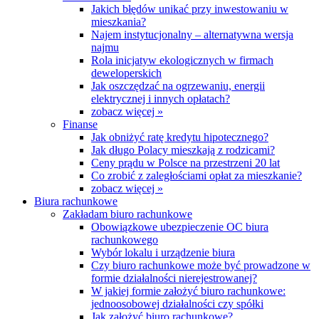
Jakich błędów unikać przy inwestowaniu w
mieszkania?
Najem instytucjonalny – alternatywna wersja
najmu
Rola inicjatyw ekologicznych w firmach
deweloperskich
Jak oszczędzać na ogrzewaniu, energii
elektrycznej i innych opłatach?
zobacz więcej »
Finanse
Jak obniżyć ratę kredytu hipotecznego?
Jak długo Polacy mieszkają z rodzicami?
Ceny prądu w Polsce na przestrzeni 20 lat
Co zrobić z zaległościami opłat za mieszkanie?
zobacz więcej »
Biura rachunkowe
Zakładam biuro rachunkowe
Obowiązkowe ubezpieczenie OC biura
rachunkowego
Wybór lokalu i urządzenie biura
Czy biuro rachunkowe może być prowadzone w
formie działalności nierejestrowanej?
W jakiej formie założyć biuro rachunkowe:
jednoosobowej działalności czy spółki
Jak założyć biuro rachunkowe?