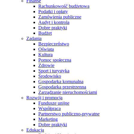
Finanse
Rachunkowość budżetowa
Podatki i opłaty
Zamówienia publiczne
Audyt i kontrola
Dobre praktyki
Budżet
Zadania
Bezpieczeństwo
Oświata
Kultura
Pomoc społeczna
Zdrowie
Sport i turystyka
Środowisko
Gospodarka komunalna
Gospodarka przestrzenna
Zarządzanie nieruchomościami
Rozwój i promocja
Fundusze unijne
Współpraca
Partnerstwo publiczno-prywatne
Marketing
Dobre praktyki
Edukacja