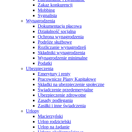
Zakaz konkurencji
Mobbing
Sygnalista
Wynagrodzenia
Dokumentacja płacowa
Działalność socjalna
Ochrona wynagrodzenia
Podróże służbowe
Rozliczanie wynagrodzeń
Składniki wynagrodzenia
Wynagrodzenie minimalne
Podatki
Ubezpieczenia
Emerytury i renty
Pracownicze Plany Kapitałowe
Składki na ubezpieczenie społeczne
Świadczenie przedemerytalne
Ubezpieczenie zdrowotne
Zasady podlegania
Zasiłki i inne świadczenia
Urlopy
Macierzyński
Urlop rodzicielski
Urlop na żądanie