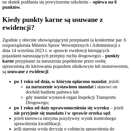
na skutek poddania się powyższemu szkoleniu –
opiewa na 6
punktów
.
Kiedy punkty karne są usuwane z
ewidencji?
Zgodnie z obecnie obowiązującymi przepisami (a konkretnie par. 6
rozporządzenia Ministra Spraw Wewnętrznych i Administracji z
dnia 14 września 2023 r. w sprawie ewidencji kierujących
pojazdami naruszających przepisy ruchu drogowego) –
punkty
karne
przypisane za naruszenia popełnione przez osobę
uprawnioną do kierowania pojazdem silnikowym lub motorowerem,
są
usuwane z ewidencji
:
po 1 roku od dnia, w którym opłacono mandat
, jeżeli:
za naruszenie wystawiono mandat
i stanowi on
dochód budżetu państwa lub
gdy mandat wystawił organ Inspekcji Transportu
Drogowego;
po 1 roku od daty uprawomocnienia się wyroku
– jeżeli
nie przyjmie się mandatu i w sprawie orzeka sąd
;
jeżeli kierowca otrzyma pozytywny wynik kontrolnego
sprawdzenia kwalifikacji;
jeśli starosta wyda decyzję o cofnięciu uprawnienia do