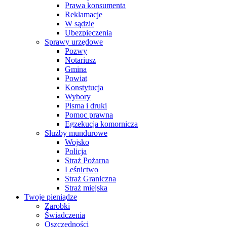
Prawa konsumenta
Reklamacje
W sądzie
Ubezpieczenia
Sprawy urzędowe
Pozwy
Notariusz
Gmina
Powiat
Konstytucja
Wybory
Pisma i druki
Pomoc prawna
Egzekucja komornicza
Służby mundurowe
Wojsko
Policja
Straż Pożarna
Leśnictwo
Straż Graniczna
Straż miejska
Twoje pieniądze
Zarobki
Świadczenia
Oszczędności