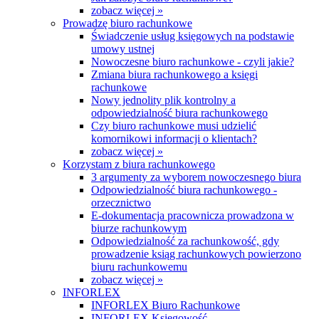
zobacz więcej »
Prowadzę biuro rachunkowe
Świadczenie usług księgowych na podstawie
umowy ustnej
Nowoczesne biuro rachunkowe - czyli jakie?
Zmiana biura rachunkowego a księgi
rachunkowe
Nowy jednolity plik kontrolny a
odpowiedzialność biura rachunkowego
Czy biuro rachunkowe musi udzielić
komornikowi informacji o klientach?
zobacz więcej »
Korzystam z biura rachunkowego
3 argumenty za wyborem nowoczesnego biura
Odpowiedzialność biura rachunkowego -
orzecznictwo
E-dokumentacja pracownicza prowadzona w
biurze rachunkowym
Odpowiedzialność za rachunkowość, gdy
prowadzenie ksiąg rachunkowych powierzono
biuru rachunkowemu
zobacz więcej »
INFORLEX
INFORLEX Biuro Rachunkowe
INFORLEX Księgowość