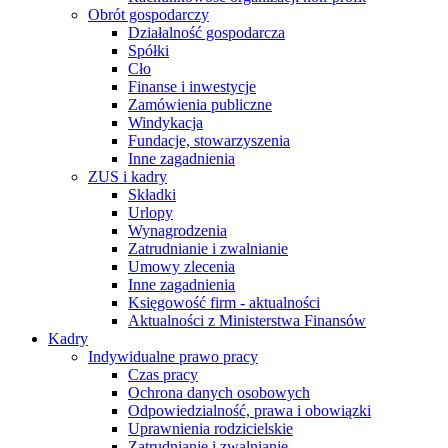
Obrót gospodarczy
Działalność gospodarcza
Spółki
Cło
Finanse i inwestycje
Zamówienia publiczne
Windykacja
Fundacje, stowarzyszenia
Inne zagadnienia
ZUS i kadry
Składki
Urlopy
Wynagrodzenia
Zatrudnianie i zwalnianie
Umowy zlecenia
Inne zagadnienia
Księgowość firm - aktualności
Aktualności z Ministerstwa Finansów
Kadry
Indywidualne prawo pracy
Czas pracy
Ochrona danych osobowych
Odpowiedzialność, prawa i obowiązki
Uprawnienia rodzicielskie
Zatrudnianie i zwalnianie