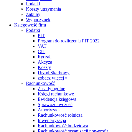
Podatki
Koszty utrzymania
Zakupy
Wypoczynek
Księgowość firm
Podatki
PIT
Program do rozliczenia PIT 2022
VAT
CIT
Ryczałt
Akcyza
Koszty
Urząd Skarbowy
zobacz więcej »
Rachunkowość
Zasady ogólne
Księgi rachunkowe
Ewidencja księgowa
Sprawozdawczość
Amortyzacja
Rachunkowość rolnicza
Inwentaryzacja
Rachunkowość budżetowa
Rachunkowość organizacji non-profit