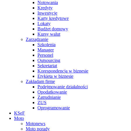
Notowania
Kredyty
Inwestycje
Karty kredytowe
Lokaty
Budżet domowy
Kursy walut
Zarządzanie
Szkolenia
Manager
Personel
Outsourcing
Sekretariat
Korespondencja w biznesie
Etykieta w biznesie
Zakładam firmę
Podejmowanie działalności
Opodatkowanie
Zatrudnianie
ZUS
Oprogramowanie
KSeF
Moto
Motonews
Moto porady