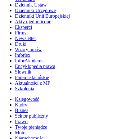
Dziennik Ustaw
Dzienniki Urzędowe
Dzienniki Unii Europejskiej
Akty ujednolicone
Eksperci
Firmy
Newsletter
Druki
Wzory umów
Inforlex
InforAkademia
Encyklopedia prawa
Słownik
Paremie łacińskie
Aktualności z MF
Szkolenia
Księgowość
Kadry
Biznes
Sektor publiczny
Prawo
Twoje pieniądze
Moto
Nieruchomości