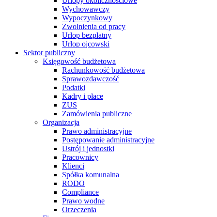
Urlopy okolicznościowe
Wychowawczy
Wypoczynkowy
Zwolnienia od pracy
Urlop bezpłatny
Urlop ojcowski
Sektor publiczny
Księgowość budżetowa
Rachunkowość budżetowa
Sprawozdawczość
Podatki
Kadry i płace
ZUS
Zamówienia publiczne
Organizacja
Prawo administracyjne
Postępowanie administracyjne
Ustrój i jednostki
Pracownicy
Klienci
Spółka komunalna
RODO
Compliance
Prawo wodne
Orzeczenia