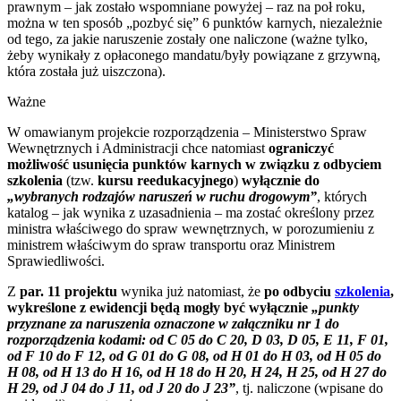
prawnym – jak zostało wspomniane powyżej – raz na poł roku,
można w ten sposób „pozbyć się” 6 punktów karnych, niezależnie
od tego, za jakie naruszenie zostały one naliczone (ważne tylko,
żeby wynikały z opłaconego mandatu/były powiązane z grzywną,
która została już uiszczona).
Ważne
W omawianym projekcie rozporządzenia – Ministerstwo Spraw
Wewnętrznych i Administracji chce natomiast
ograniczyć
możliwość usunięcia punktów karnych w związku z odbyciem
szkolenia
(tzw.
kursu reedukacyjnego
)
wyłącznie do
„wybranych rodzajów naruszeń w ruchu drogowym”
, których
katalog – jak wynika z uzasadnienia – ma zostać określony przez
ministra właściwego do spraw wewnętrznych, w porozumieniu z
ministrem właściwym do spraw transportu oraz Ministrem
Sprawiedliwości.
Z
par. 11 projektu
wynika już natomiast, że
po odbyciu
szkolenia
,
wykreślone z ewidencji będą mogły być wyłącznie
„punkty
przyznane za naruszenia oznaczone w załączniku nr 1 do
rozporządzenia kodami: od C 05 do C 20, D 03, D 05, E 11, F 01,
od F 10 do F 12, od G 01 do G 08, od H 01 do H 03, od H 05 do
H 08, od H 13 do H 16, od H 18 do H 20, H 24, H 25, od H 27 do
H 29, od J 04 do J 11, od J 20 do J 23”
, tj. naliczone (wpisane do