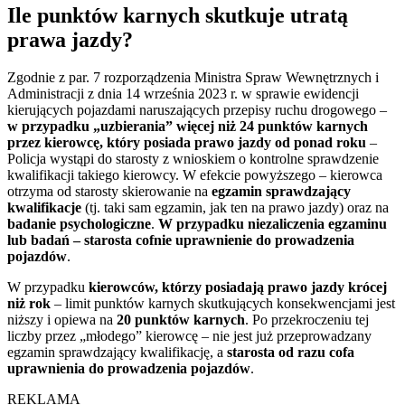
Ile punktów karnych skutkuje utratą
prawa jazdy?
Zgodnie z par. 7 rozporządzenia Ministra Spraw Wewnętrznych i
Administracji z dnia 14 września 2023 r. w sprawie ewidencji
kierujących pojazdami naruszających przepisy ruchu drogowego –
w przypadku „uzbierania” więcej niż 24 punktów karnych
przez kierowcę, który posiada prawo jazdy od ponad roku
–
Policja wystąpi do starosty z wnioskiem o kontrolne sprawdzenie
kwalifikacji takiego kierowcy. W efekcie powyższego – kierowca
otrzyma od starosty skierowanie na
egzamin sprawdzający
kwalifikacje
(tj. taki sam egzamin, jak ten na prawo jazdy) oraz na
badanie psychologiczne
.
W przypadku niezaliczenia egzaminu
lub badań – starosta cofnie uprawnienie do prowadzenia
pojazdów
.
W przypadku
kierowców, którzy posiadają prawo jazdy krócej
niż rok
– limit punktów karnych skutkujących konsekwencjami jest
niższy i opiewa na
20 punktów karnych
. Po przekroczeniu tej
liczby przez „młodego” kierowcę – nie jest już przeprowadzany
egzamin sprawdzający kwalifikację, a
starosta od razu cofa
uprawnienia do prowadzenia pojazdów
.
REKLAMA