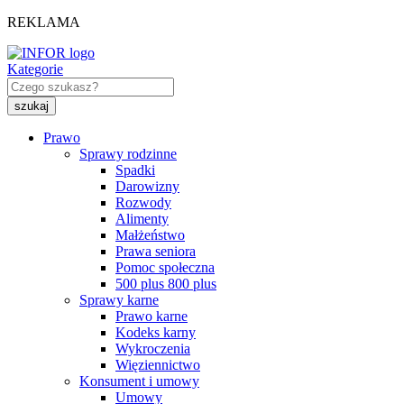
REKLAMA
Kategorie
Prawo
Sprawy rodzinne
Spadki
Darowizny
Rozwody
Alimenty
Małżeństwo
Prawa seniora
Pomoc społeczna
500 plus 800 plus
Sprawy karne
Prawo karne
Kodeks karny
Wykroczenia
Więziennictwo
Konsument i umowy
Umowy