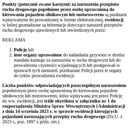
Punkty
(
potocznie zwane karnymi
)
za naruszenia przepisów
ruchu drogowego popełnione przez osobę uprawnioną do
kierowania pojazdem silnikowym lub motorowerem
są punktami
wpisywanymi do prowadzonej w formie elektronicznej,
ewidencji
,
w której gromadzone są informacje dotyczące naruszeń przepisów
ruchu drogowego ujawnionych lub stwierdzonych przez:
REKLAMA
Policję
lub
inne organy uprawnione
do nakładania grzywien w drodze
mandatu karnego za naruszenia w ruchu drogowym lub do
prowadzenia czynności wyjaśniających lub postępowań w
sprawach tych naruszeń, przekazane Policji przez te organy
do celów prowadzenia ewidencji.
Liczba punktów odpowiadających poszczególnym naruszeniom
popełnionym przez osobę uprawnioną do kierowania pojazdem
silnikowym lub motorowerem, która wpisywana jest przez Policję
do ww. ewidencji, jest
ściśle określona w załączniku nr 1 do
rozporządzenia Ministra Spraw Wewnętrznych i Administracji
z dnia 14 września 2023 r. w sprawie ewidencji kierujących
pojazdami naruszających przepisy ruchu drogowego
(Dz.U. z
2023 r., poz. 1897 z późn. zm.).