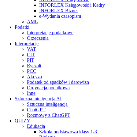
INFORLEX Księgowość i Kadry
INFORLEX Biznes
e-Wydania czasopism
AML
Podatki
Interpretacje podatkowe
Orzeczenia
Interpretacje
VAT
CIT
PIT
Ryczałt
PCC
Akcyza
Podatek od spadków i darowizn
Ordynacja podatkowa
Inne
Sztuczna inteligencja AI
Sztuczna inteligencja
ChatGPT
Rozmowy z ChatGPT
QUIZY
Edukacja
Szkoła podstawowa klasy 1-3