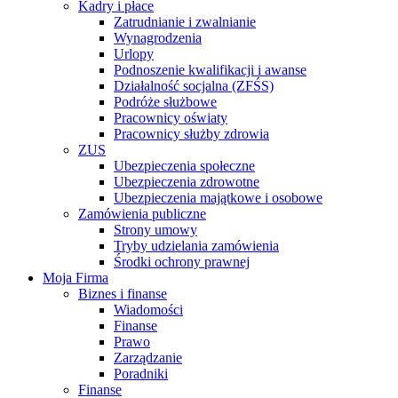
Kadry i płace
Zatrudnianie i zwalnianie
Wynagrodzenia
Urlopy
Podnoszenie kwalifikacji i awanse
Działalność socjalna (ZFŚS)
Podróże służbowe
Pracownicy oświaty
Pracownicy służby zdrowia
ZUS
Ubezpieczenia społeczne
Ubezpieczenia zdrowotne
Ubezpieczenia majątkowe i osobowe
Zamówienia publiczne
Strony umowy
Tryby udzielania zamówienia
Środki ochrony prawnej
Moja Firma
Biznes i finanse
Wiadomości
Finanse
Prawo
Zarządzanie
Poradniki
Finanse