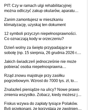
PIT: Czy w ramach ulgi rehabilitacyjnej
można odliczyć zakup okularów, aparatu
słuchowego i skutera inwalidzkiego?
Zanim zamontujesz w mieszkaniu
klimatyzację, uzyskaj ten dokument
12 symboli przyczyn niepełnosprawności.
Co oznaczają kody w orzeczeniu?
Dzień wolny za święto przypadające w
sobotę (np. 15 sierpnia, 26 grudnia 2026 r.) –
zasady rozliczania czasu pracy, obowiązki
Jakich świadczeń jednocześnie nie może
pracodawcy (sektor prywatny i administracja
pobierać osoba niepełnosprawna
publiczna), najczęstsze pytania
[praktyczny poradnik]
Rząd znowu majstruje przy zasiłku
pogrzebowym. Wzrost do 7000 tys. zł, to
jeszcze nie wszystko
Znalazłeś pieniądze na ulicy? Nowe prawo
zmienia wszystko. Zobacz, kiedy możesz je
legalnie zatrzymać
Fiskus wzywa do zapłaty tysiące Polaków.
Byli przekonani, że korzystają ze zwolnienia