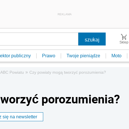
REKLAMA
Sklep
ektor publiczny
Prawo
Twoje pieniądze
Moto
»
ABC Powiatu
Czy powiaty mogą tworzyć porozumienia?
tworzyć porozumienia?
 się na newsletter