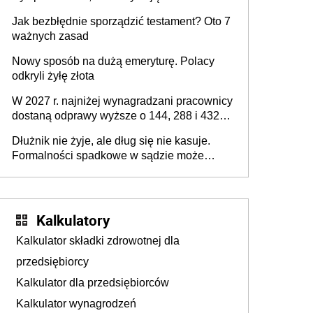
z podatku od sprzedaży nieruchomości
Jak bezbłędnie sporządzić testament? Oto 7
ważnych zasad
Nowy sposób na dużą emeryturę. Polacy
odkryli żyłę złota
W 2027 r. najniżej wynagradzani pracownicy
dostaną odprawy wyższe o 144, 288 i 432
złote
Dłużnik nie żyje, ale dług się nie kasuje.
Formalności spadkowe w sądzie może
załatwić wierzyciel bez zgody rodziny
zmarłego
Kalkulatory
Kalkulator składki zdrowotnej dla
przedsiębiorcy
Kalkulator dla przedsiębiorców
Kalkulator wynagrodzeń