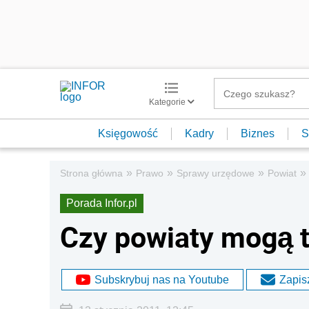
Kategorie
Księgowość
Kadry
Biznes
S
»
»
»
»
Strona główna
Prawo
Sprawy urzędowe
Powiat
Porada Infor.pl
Czy powiaty mogą 
Subskrybuj nas na Youtube
Zapisz