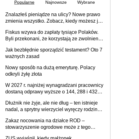
Popularne
Najnowsze
Wybrane
Znalazłeś pieniądze na ulicy? Nowe prawo
zmienia wszystko. Zobacz, kiedy możesz je
legalnie zatrzymać
Fiskus wzywa do zapłaty tysiące Polaków.
Byli przekonani, że korzystają ze zwolnienia
z podatku od sprzedaży nieruchomości
Jak bezbłędnie sporządzić testament? Oto 7
ważnych zasad
Nowy sposób na dużą emeryturę. Polacy
odkryli żyłę złota
W 2027 r. najniżej wynagradzani pracownicy
dostaną odprawy wyższe o 144, 288 i 432
złote
Dłużnik nie żyje, ale nie dług – ten istnieje
nadal, a sprytny wierzyciel wyręczy rodzinę
w sprawie spadkowej
Zakaz nocowania na działce ROD –
stowarzyszenie ogrodowe może z tego
powodu pozbawić działkowca prawa do
ZUS wyjaśnił, kiedy małżonek