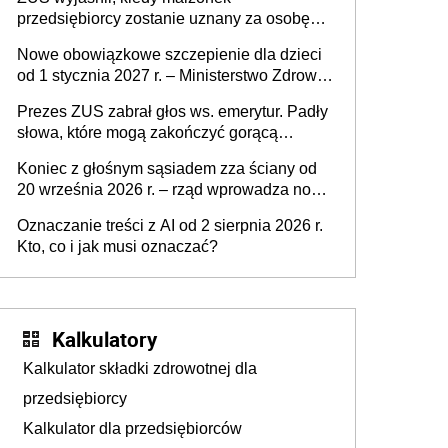
działki (wypowiedzieć dzierżawę)?
przedsiębiorcy zostanie uznany za osobę
współpracującą
Nowe obowiązkowe szczepienie dla dzieci
od 1 stycznia 2027 r. – Ministerstwo Zdrowia
zmienia Program Szczepień Ochronnych na
Prezes ZUS zabrał głos ws. emerytur. Padły
2027 r.
słowa, które mogą zakończyć gorącą
dyskusję
Koniec z głośnym sąsiadem zza ściany od
20 września 2026 r. – rząd wprowadza nowe
przepisy, które poprawią komfort życia
Oznaczanie treści z AI od 2 sierpnia 2026 r.
mieszkańców
Kto, co i jak musi oznaczać?
Kalkulatory
Kalkulator składki zdrowotnej dla
przedsiębiorcy
Kalkulator dla przedsiębiorców