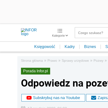
Kategorie
Księgowość
Kadry
Biznes
S
»
»
»
»
Strona główna
Prawo
Sprawy urzędowe
Pozwy
Porada Infor.pl
Odpowiedz na poz
Subskrybuj nas na Youtube
Zapisz