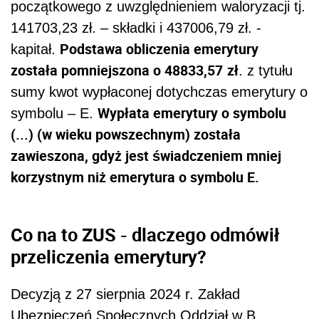
początkowego z uwzględnieniem waloryzacji tj.
141703,23 zł. – składki i 437006,79 zł. -
Podstawa obliczenia emerytury
kapitał.
została pomniejszona o 48833,57
zł
. z tytułu
sumy kwot wypłaconej dotychczas emerytury o
Wypłata emerytury o symbolu
symbolu – E.
(...) (w wieku powszechnym) została
zawieszona, gdyż jest świadczeniem mniej
korzystnym niż emerytura o symbolu E.
Co na to ZUS - dlaczego odmówił
przeliczenia emerytury?
Decyzją z 27 sierpnia 2024 r. Zakład
Ubezpieczeń Społecznych Oddział w B.