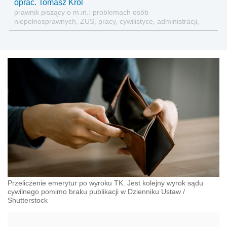
oprac. Tomasz Król
prawnik piszący o m.in.: problemach osób
niepełnosprawnych, ZUS, pracy, cywilistyce, administracji,
przedsiębiorcach, podatkach
Przeliczenie emerytur po wyroku TK. Jest kolejny wyrok sądu
cywilnego pomimo braku publikacji w Dzienniku Ustaw
/
Shutterstock