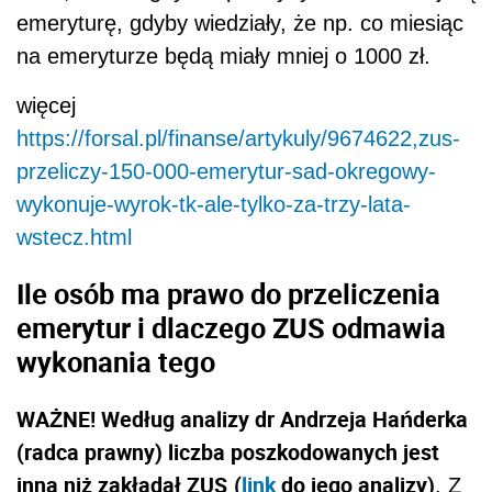
emeryturę, gdyby wiedziały, że np. co miesiąc
na emeryturze będą miały mniej o 1000 zł.
więcej
https://forsal.pl/finanse/artykuly/9674622,zus-
przeliczy-150-000-emerytur-sad-okregowy-
wykonuje-wyrok-tk-ale-tylko-za-trzy-lata-
wstecz.html
Ile osób ma prawo do przeliczenia
emerytur i dlaczego ZUS odmawia
wykonania tego
WAŻNE! Według analizy dr Andrzeja Hańderka
(radca prawny) liczba poszkodowanych jest
inna niż zakładał ZUS
(
link
do jego analizy)
. Z