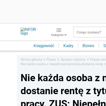
Kategorie
Księgowość
Kadry
Biznes
S
»
»
»
Strona główna
Prawo
Sprawy rodzinne
Prawa sen
Nie każda osoba z niepełnosprawnością dostanie rentę z 
Nie każda osoba z 
dostanie rentę z ty
pracy. ZUS: Niepeł