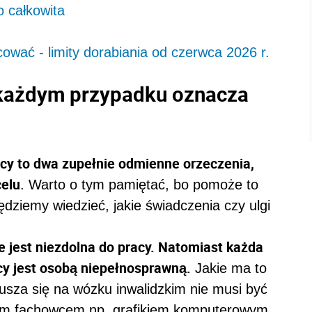
o całkowita
ować - limity dorabiania od czerwca 2026 r.
każdym przypadku oznacza
cy to dwa zupełnie odmienne orzeczenia,
celu
. Warto o tym pamiętać, bo pomoże to
będziemy wiedzieć, jakie świadczenia czy ulgi
 jest niezdolna do pracy. Natomiast każda
cy jest osobą niepełnosprawną.
Jakie ma to
usza się na wózku inwalidzkim nie musi być
łym fachowcem np. grafikiem komputerowym,