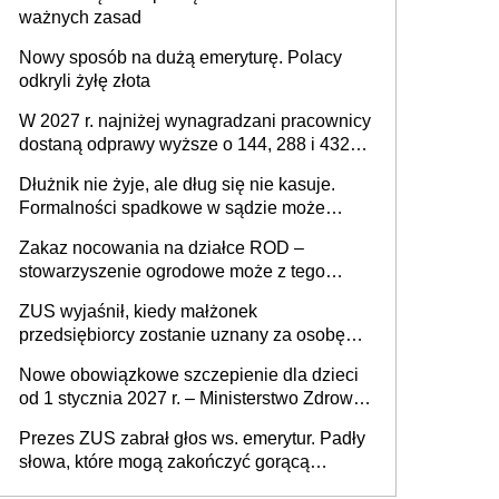
ważnych zasad
Nowy sposób na dużą emeryturę. Polacy
odkryli żyłę złota
W 2027 r. najniżej wynagradzani pracownicy
dostaną odprawy wyższe o 144, 288 i 432
złote
Dłużnik nie żyje, ale dług się nie kasuje.
Formalności spadkowe w sądzie może
załatwić wierzyciel bez zgody rodziny
Zakaz nocowania na działce ROD –
zmarłego
stowarzyszenie ogrodowe może z tego
powodu pozbawić działkowca prawa do
ZUS wyjaśnił, kiedy małżonek
działki (wypowiedzieć dzierżawę)?
przedsiębiorcy zostanie uznany za osobę
współpracującą
Nowe obowiązkowe szczepienie dla dzieci
od 1 stycznia 2027 r. – Ministerstwo Zdrowia
zmienia Program Szczepień Ochronnych na
Prezes ZUS zabrał głos ws. emerytur. Padły
2027 r.
słowa, które mogą zakończyć gorącą
dyskusję