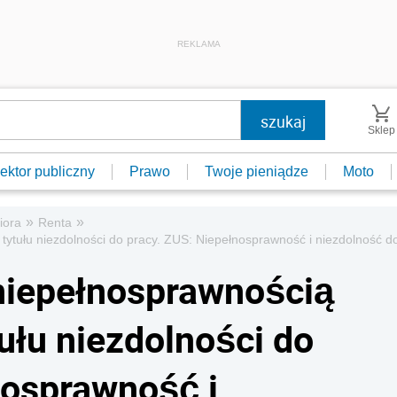
REKLAMA
Sklep
ektor publiczny
Prawo
Twoje pieniądze
Moto
»
»
iora
Renta
tytułu niezdolności do pracy. ZUS: Niepełnosprawność i niezdolność d
niepełnosprawnością
tułu niezdolności do
nosprawność i