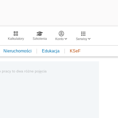
Kalkulatory
Szkolenia
Konto
Serwisy
Nieruchomości
Edukacja
KSeF
o pracy to dwa różne pojęcia