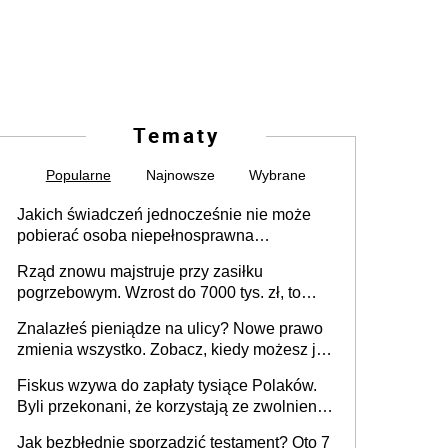
Tematy
Popularne
Najnowsze
Wybrane
Jakich świadczeń jednocześnie nie może
pobierać osoba niepełnosprawna
[praktyczny poradnik]
Rząd znowu majstruje przy zasiłku
pogrzebowym. Wzrost do 7000 tys. zł, to
jeszcze nie wszystko
Znalazłeś pieniądze na ulicy? Nowe prawo
zmienia wszystko. Zobacz, kiedy możesz je
legalnie zatrzymać
Fiskus wzywa do zapłaty tysiące Polaków.
Byli przekonani, że korzystają ze zwolnienia
z podatku od sprzedaży nieruchomości
Jak bezbłędnie sporządzić testament? Oto 7