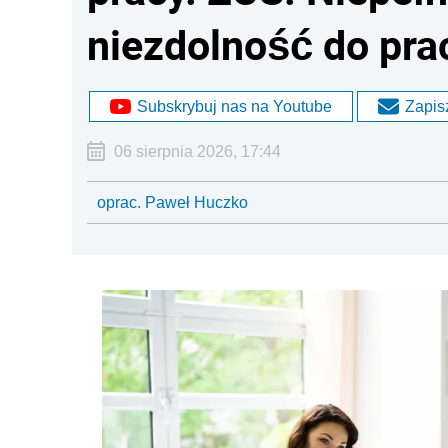
niezdolność do pra
Subskrybuj nas na Youtube
Zapisz
06 sierpnia 2026, 17:44
oprac. Paweł Huczko