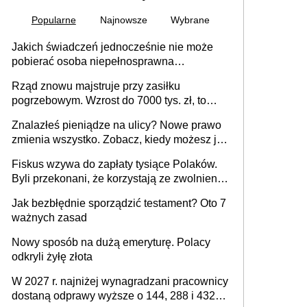
Popularne
Najnowsze
Wybrane
Jakich świadczeń jednocześnie nie może
pobierać osoba niepełnosprawna
[praktyczny poradnik]
Rząd znowu majstruje przy zasiłku
pogrzebowym. Wzrost do 7000 tys. zł, to
jeszcze nie wszystko
Znalazłeś pieniądze na ulicy? Nowe prawo
zmienia wszystko. Zobacz, kiedy możesz je
legalnie zatrzymać
Fiskus wzywa do zapłaty tysiące Polaków.
Byli przekonani, że korzystają ze zwolnienia
z podatku od sprzedaży nieruchomości
Jak bezbłędnie sporządzić testament? Oto 7
ważnych zasad
Nowy sposób na dużą emeryturę. Polacy
odkryli żyłę złota
W 2027 r. najniżej wynagradzani pracownicy
dostaną odprawy wyższe o 144, 288 i 432