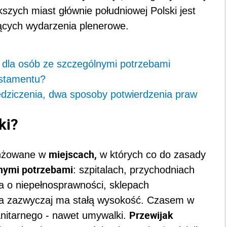
kszych miast głównie południowej Polski jest
ących wydarzenia plenerowe.
 dla osób ze szczególnymi potrzebami
estamentu?
edziczenia, dwa sposoby potwierdzenia praw
ki?
miejscach,
nżowane w
w których co do zasady
nymi potrzebami
: szpitalach, przychodniach
a o niepełnosprawności, sklepach
ka zazwyczaj ma stałą wysokość. Czasem w
Przewijak
nitarnego - nawet umywalki.