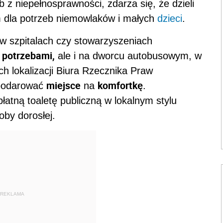
b z niepełnosprawności, zdarza się, że dzieli
dla potrzeb niemowlaków i małych
dzieci
.
o w szpitalach czy stowarzyszeniach
 potrzebami,
ale i na dworcu autobusowym, w
ch lokalizacji Biura Rzecznika Praw
miejsce
komfortkę
spodarować
na
.
tną toaletę publiczną w lokalnym stylu
oby dorosłej.
REKLAMA