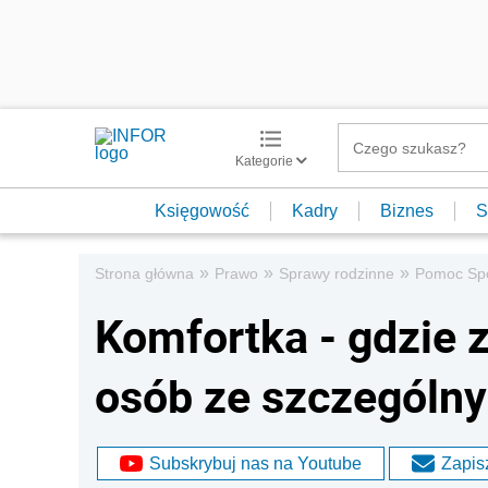
Kategorie
Księgowość
Kadry
Biznes
S
»
»
»
Strona główna
Prawo
Sprawy rodzinne
Pomoc Sp
Komfortka - gdzie z
osób ze szczególn
Subskrybuj nas na Youtube
Zapisz