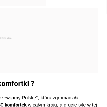
REKLAMA
komfortki ?
rzewijamy Polskę”, która zgromadziła
komfortek
 80
w całym kraju, a drugie tyle w tej