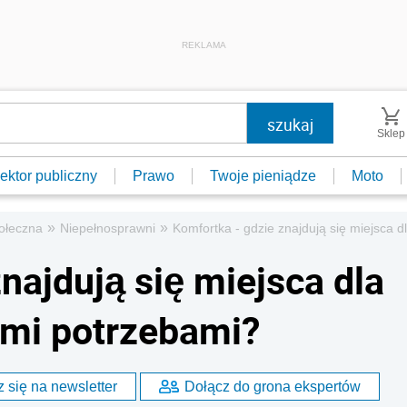
REKLAMA
Sklep
ektor publiczny
Prawo
Twoje pieniądze
Moto
»
»
ołeczna
Niepełnosprawni
Komfortka - gdzie znajdują się miejsca 
najdują się miejsca dla
ymi potrzebami?
 się na newsletter
Dołącz do grona ekspertów