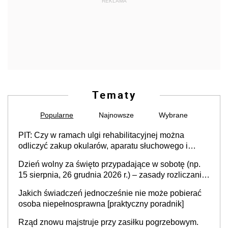
REKLAMA
Tematy
Popularne
Najnowsze
Wybrane
PIT: Czy w ramach ulgi rehabilitacyjnej można
odliczyć zakup okularów, aparatu słuchowego i
skutera inwalidzkiego?
Dzień wolny za święto przypadające w sobotę (np.
15 sierpnia, 26 grudnia 2026 r.) – zasady rozliczania
czasu pracy, obowiązki pracodawcy (sektor prywatny
Jakich świadczeń jednocześnie nie może pobierać
i administracja publiczna), najczęstsze pytania
osoba niepełnosprawna [praktyczny poradnik]
Rząd znowu majstruje przy zasiłku pogrzebowym.