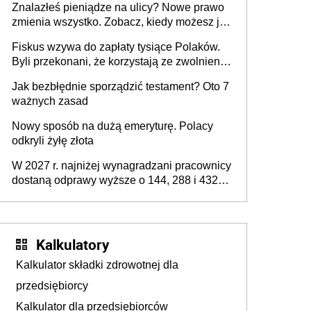
Znalazłeś pieniądze na ulicy? Nowe prawo
zmienia wszystko. Zobacz, kiedy możesz je
legalnie zatrzymać
Fiskus wzywa do zapłaty tysiące Polaków.
Byli przekonani, że korzystają ze zwolnienia
z podatku od sprzedaży nieruchomości
Jak bezbłędnie sporządzić testament? Oto 7
ważnych zasad
Nowy sposób na dużą emeryturę. Polacy
odkryli żyłę złota
W 2027 r. najniżej wynagradzani pracownicy
dostaną odprawy wyższe o 144, 288 i 432
złote
Kalkulatory
Kalkulator składki zdrowotnej dla
przedsiębiorcy
Kalkulator dla przedsiębiorców