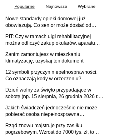
Popularne
Najnowsze
Wybrane
Nowe standardy opieki domowej już
obowiązują. Co senior może dostać od
gminy
PIT: Czy w ramach ulgi rehabilitacyjnej
można odliczyć zakup okularów, aparatu
słuchowego i skutera inwalidzkiego?
Zanim zamontujesz w mieszkaniu
klimatyzację, uzyskaj ten dokument
12 symboli przyczyn niepełnosprawności.
Co oznaczają kody w orzeczeniu?
Dzień wolny za święto przypadające w
sobotę (np. 15 sierpnia, 26 grudnia 2026 r.) –
zasady rozliczania czasu pracy, obowiązki
Jakich świadczeń jednocześnie nie może
pracodawcy (sektor prywatny i administracja
pobierać osoba niepełnosprawna
publiczna), najczęstsze pytania
[praktyczny poradnik]
Rząd znowu majstruje przy zasiłku
pogrzebowym. Wzrost do 7000 tys. zł, to
jeszcze nie wszystko