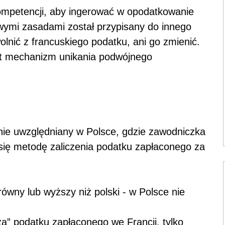
ompetencji, aby ingerować w opodatkowanie
wymi zasadami został przypisany do innego
olnić z francuskiego podatku, ani go zmienić.
ast mechanizm unikania podwójnego
nie uwzględniany w Polsce, gdzie zawodniczka
ię metodę zaliczenia podatku zapłaconego za
 równy lub wyższy niż polski - w Polsce nie
rza” podatku zapłaconego we Francji, tylko