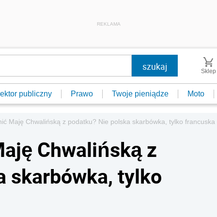
REKLAMA
Sklep
ektor publiczny
Prawo
Twoje pieniądze
Moto
ić Maję Chwalińską z podatku? Nie polska skarbówka, tylko francuska
Maję Chwalińską z
a skarbówka, tylko