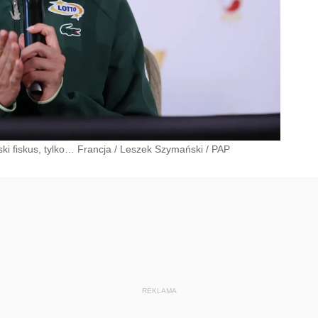
ki fiskus, tylko… Francja
/
Leszek Szymański
/
PAP