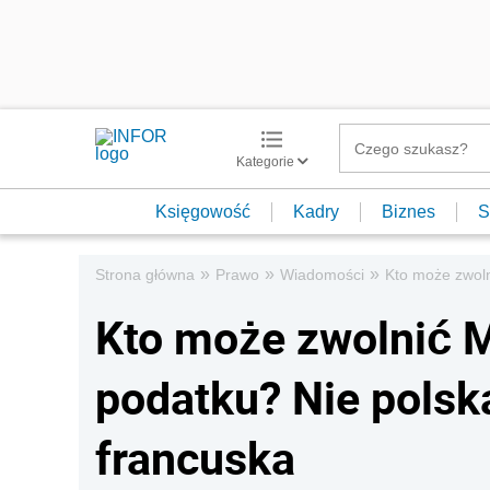
Kategorie
Księgowość
Kadry
Biznes
S
»
»
»
Strona główna
Prawo
Wiadomości
Kto może zwoln
Kto może zwolnić 
podatku? Nie polsk
francuska