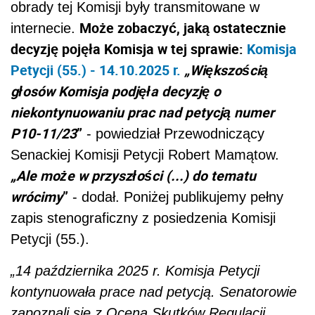
obrady tej Komisji były transmitowane w
Może zobaczyć, jaką ostatecznie
internecie.
decyzję pojęła Komisja w tej sprawie:
Komisja
Petycji (55.) - 14.10.2025 r.
„Większością
głosów Komisja podjęła decyzję o
niekontynuowaniu prac nad petycją numer
P10-11/23
”
- powiedział Przewodniczący
Senackiej Komisji Petycji Robert Mamątow.
„Ale może w przyszłości (...) do tematu
wrócimy
”
- dodał. Poniżej publikujemy pełny
zapis stenograficzny z posiedzenia Komisji
Petycji (55.).
„14 października 2025 r. Komisja Petycji
kontynuowała prace nad petycją. Senatorowie
zapoznali się z Oceną Skutków Regulacji