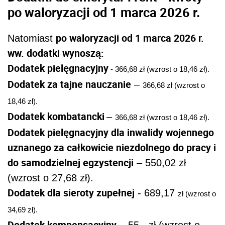
po waloryzacji od 1 marca 2026 r.
po waloryzacji od 1 marca 2026 r.
Natomiast
ww. dodatki wynoszą:
Dodatek pielęgnacyjny
- 366,68 zł (wzrost o 18,46 zł).
Dodatek za tajne nauczanie
–
366,68 zł (wzrost o
18,46 zł).
Dodatek kombatancki
–
366,68 zł (wzrost o 18,46 zł).
Dodatek pielęgnacyjny dla inwalidy wojennego
uznanego za całkowicie niezdolnego do pracy i
do samodzielnej egzystencji
– 550,02 zł
(wzrost o 27,68 zł).
Dodatek dla sieroty zupełnej
- 689,17
zł (wzrost o
34,69 zł).
Dodatek kompensacyjny