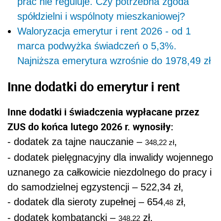
prac nie reguluje. Czy potrzebna zgoda
spółdzielni i wspólnoty mieszkaniowej?
Waloryzacja emerytur i rent 2026 - od 1
marca podwyżka świadczeń o 5,3%.
Najniższa emerytura wzrośnie do 1978,49 zł
Inne dodatki do emerytur i rent
Inne dodatki i świadczenia wypłacane przez
ZUS do końca lutego 2026 r. wynosiły:
- dodatek za tajne nauczanie –
,
348,22 zł
- dodatek pielęgnacyjny dla inwalidy wojennego
uznanego za całkowicie niezdolnego do pracy i
do samodzielnej egzystencji – 522,34 zł,
- dodatek dla sieroty zupełnej – 654
zł,
,48
- dodatek kombatancki –
zł,
348,22