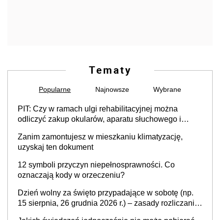
Tematy
Popularne
Najnowsze
Wybrane
PIT: Czy w ramach ulgi rehabilitacyjnej można
odliczyć zakup okularów, aparatu słuchowego i
skutera inwalidzkiego?
Zanim zamontujesz w mieszkaniu klimatyzację,
uzyskaj ten dokument
12 symboli przyczyn niepełnosprawności. Co
oznaczają kody w orzeczeniu?
Dzień wolny za święto przypadające w sobotę (np.
15 sierpnia, 26 grudnia 2026 r.) – zasady rozliczania
czasu pracy, obowiązki pracodawcy (sektor prywatny