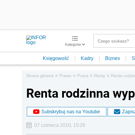
Kategorie
Księgowość
Kadry
Biznes
S
»
»
»
»
Strona główna
Prawo
Praca
Renty
Renta rodzi
Renta rodzinna wy
Subskrybuj nas na Youtube
Zapisz
07 czerwca 2010, 15:26