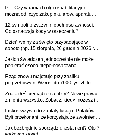
PIT: Czy w ramach ulgi rehabilitacyjnej
można odliczyć zakup okularów, aparatu
słuchowego i skutera inwalidzkiego?
12 symboli przyczyn niepełnosprawności.
Co oznaczają kody w orzeczeniu?
Dzień wolny za święto przypadające w
sobotę (np. 15 sierpnia, 26 grudnia 2026 r.) –
zasady rozliczania czasu pracy, obowiązki
Jakich świadczeń jednocześnie nie może
pracodawcy (sektor prywatny i administracja
pobierać osoba niepełnosprawna
publiczna), najczęstsze pytania
[praktyczny poradnik]
Rząd znowu majstruje przy zasiłku
pogrzebowym. Wzrost do 7000 tys. zł, to
jeszcze nie wszystko
Znalazłeś pieniądze na ulicy? Nowe prawo
zmienia wszystko. Zobacz, kiedy możesz je
legalnie zatrzymać
Fiskus wzywa do zapłaty tysiące Polaków.
Byli przekonani, że korzystają ze zwolnienia
z podatku od sprzedaży nieruchomości
Jak bezbłędnie sporządzić testament? Oto 7
ważnych zasad