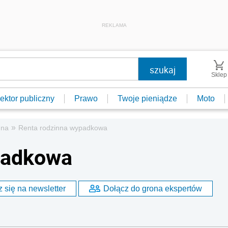
REKLAMA
Sklep
ektor publiczny
Prawo
Twoje pieniądze
Moto
»
nna
Renta rodzinna wypadkowa
padkowa
 się na newsletter
Dołącz do grona ekspertów