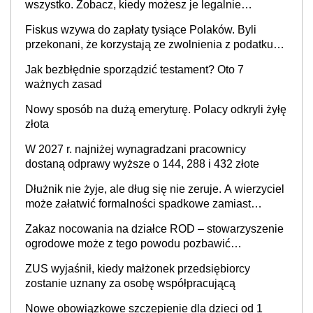
wszystko. Zobacz, kiedy możesz je legalnie
zatrzymać
Fiskus wzywa do zapłaty tysiące Polaków. Byli
przekonani, że korzystają ze zwolnienia z podatku
od sprzedaży nieruchomości
Jak bezbłędnie sporządzić testament? Oto 7
ważnych zasad
Nowy sposób na dużą emeryturę. Polacy odkryli żyłę
złota
W 2027 r. najniżej wynagradzani pracownicy
dostaną odprawy wyższe o 144, 288 i 432 złote
Dłużnik nie żyje, ale dług się nie zeruje. A wierzyciel
może załatwić formalności spadkowe zamiast
rodziny
Zakaz nocowania na działce ROD – stowarzyszenie
ogrodowe może z tego powodu pozbawić
działkowca prawa do działki (wypowiedzieć
ZUS wyjaśnił, kiedy małżonek przedsiębiorcy
dzierżawę)?
zostanie uznany za osobę współpracującą
Nowe obowiązkowe szczepienie dla dzieci od 1