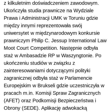
z kilkuletnim doświadczeniem zawodowym.
Ukończyła studia prawnicze na Wydziale
Prawa i Administracji UMK w Toruniu gdzie
między innymi reprezentowała sw
ó
j
uniwersytet w międzynarodowym konkursie
prawniczym Philip C. Jessup International Law
Moot Court Competition. Następnie odbył
a
sta
ż w Ambasadzie RP w Waszyngtonie. Po
ukończeniu studi
ó
w w związku z
zainteresowaniami dotyczącymi polityki
zagranicznej odbył
a sta
ż w Parlamencie
Europejskim w Brukseli gdzie uczestniczyła w
pracach m.in. Komisji Spraw Zagranicznych
(AFET) oraz Podkomisji Bezpieczeństwa i
Obrony (SEDE). Aplikację adwokacką