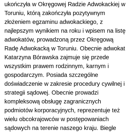
ukończyła w Okręgowej Radzie Adwokackiej w
Toruniu, kt
ó
rą zakończyła pozytywnym
złożeniem egzaminu adwokackiego, z
najlepszym wynikiem na roku i wpisem na listę
adwokat
ó
w, prowadzoną przez Okręgową
Radę Adwokacką w Toruniu. Obecnie adwokat
Katarzyna B
ó
rawska zajmuje się przede
wszystkim prawem rodzinnym, karnym i
gospodarczym. Posiada szczeg
ó
lne
doświadczenie w zakresie procedury cywilnej i
strategii sądowej. Obecnie prowadzi
kompleksową obsługę zagranicznych
podmiot
ó
w korporacyjnych, reprezentuje też
wielu obcokrajowc
ó
w w postępowaniach
sądowych na terenie naszego kraju. Biegle