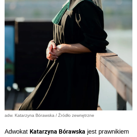
adw. Katarzyna Bórawska
/
Źródło zewnętrzne
Katarzyna B
ó
rawska
Adwokat
jest prawnikiem